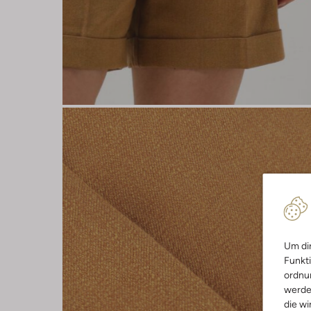
Um dir
Funkti
ordnun
werde
die wi