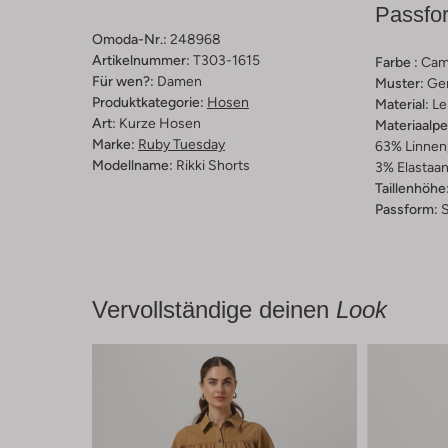
Passfo
Omoda-Nr.:
248968
Artikelnummer:
T303-1615
Farbe :
Cam
Für wen?:
Damen
Muster:
Ge
Produktkategorie:
Hosen
Material:
Le
Art:
Kurze Hosen
Materiaalp
Marke:
Ruby Tuesday
63% Linnen,
Modellname:
Rikki Shorts
3% Elastaa
Taillenhöhe
Passform:
S
Vervollständige deinen
Look