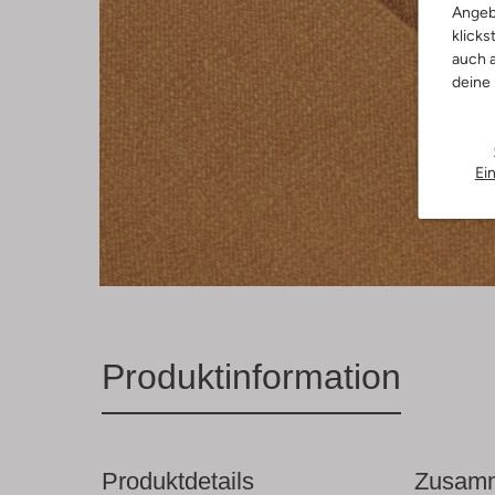
Angeb
klicks
auch a
deine
Ei
Produktinformation
Produktdetails
Zusamm