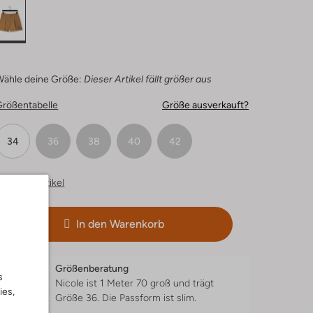
Wähle deine Größe:
Dieser Artikel fällt größer aus
Größentabelle
Größe ausverkauft?
34
36
38
40
42
hnliche Artikel
In den Warenkorb
Größenberatung
s
Nicole ist 1 Meter 70 groß und trägt
ies,
Größe 36.
Die Passform ist
slim
.