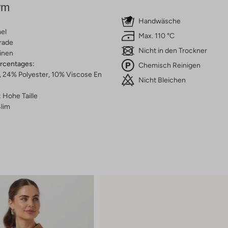
rm
Handwäsche
el
Max. 110 °C
rade
Nicht in den Trockner
inen
ercentages:
Chemisch Reinigen
 24% Polyester, 10% Viscose En
Nicht Bleichen
n
:
Hohe Taille
lim