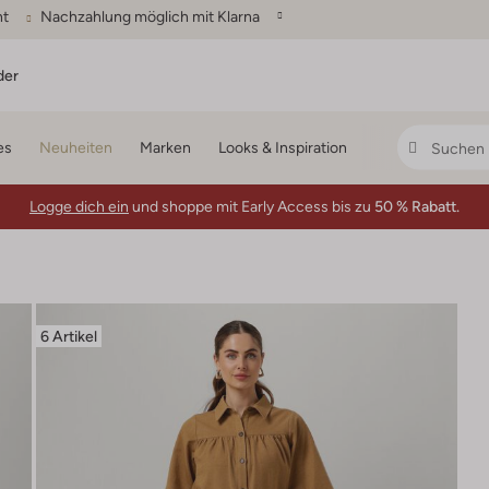
ht
Nachzahlung möglich mit Klarna
der
es
Neuheiten
Marken
Looks & Inspiration
Logge dich ein
und shoppe mit Early Access bis zu
50 % Rabatt.
6 Artikel