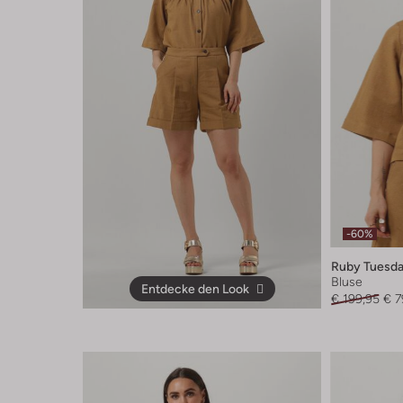
-60%
Ruby Tuesd
Bluse
Entdecke den Look
€ 199,95
€ 7