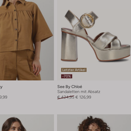
Letzter Artikel
-70%
ay
See By Chloé
Sandaletten mit Absatz
9,99
€ 424,95
€ 126,99