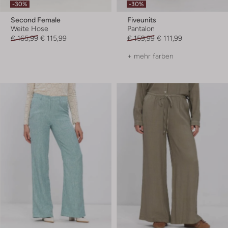
-30%
-30%
Second Female
Fiveunits
Weite Hose
Pantalon
€ 165,99
€ 115,99
€ 159,99
€ 111,99
+ mehr farben