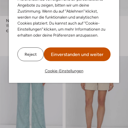
Angebote zu zeigen, bitten wir um deine
Zustimmung. Wenn du auf "Ablehnen" klickst,
-50%
werden nur die funktionalen und analytischen
Neo Noir
Minus
Cookies platziert. Du kannst auch auf "Cookie-
Weite Hose
Weite Hose
Einstellungen" klicken, um mehr Informationen zu
€ 59,99
€ 119,99
€ 59,99
erhalten oder deine Präferenzen anzupassen.
+ mehr farben
Einverstanden und weiter
Reject
Cookie-Einstellungen