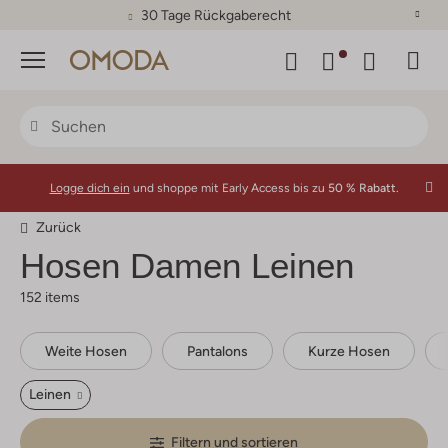
30 Tage Rückgaberecht
Menü
Logge dich ein
und shoppe mit Early Access bis zu
50 % Rabatt.
Zurück
Hosen Damen Leinen
152 items
Weite Hosen
Pantalons
Kurze Hosen
Leinen
Filtern und sortieren