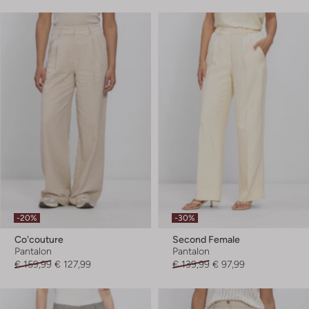
-20%
-30%
Co'couture
Second Female
Pantalon
Pantalon
€ 159,99
€ 127,99
€ 139,99
€ 97,99