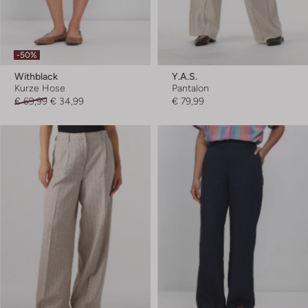
-50%
Withblack
Y.a.s.
Kurze Hose
Pantalon
€ 69,99
€ 34,99
€ 79,99