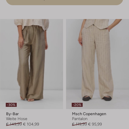
-30%
-20%
By-Bar
Msch Copenhagen
Weite Hose
Pantalon
€ 149,99
€ 104,99
€ 119,99
€ 95,99