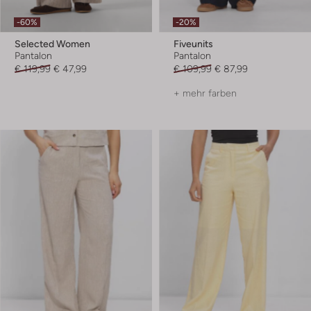
-60%
-20%
Selected Women
Fiveunits
Pantalon
Pantalon
€ 119,99
€ 47,99
€ 109,99
€ 87,99
+ mehr farben