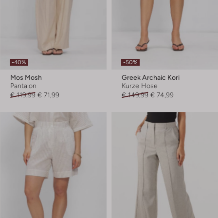
-40%
-50%
Mos Mosh
Greek Archaic Kori
Pantalon
Kurze Hose
€ 119,99
€ 71,99
€ 149,99
€ 74,99