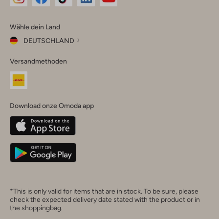
Omoda
Omoda
Omoda
Omoda
Omoda
Wähle dein Land
Instagram
Facebook
TikTok
LinkedIn
YouTube
DEUTSCHLAND
Wähle
Versandmethoden
dein
Schließ
Land
Nederland
België
(Nederlands)
Download onze Omoda app
Belgique
(Français)
Deutschland
*This is only valid for items that are in stock. To be sure, please
check the expected delivery date stated with the product or in
the shoppingbag.