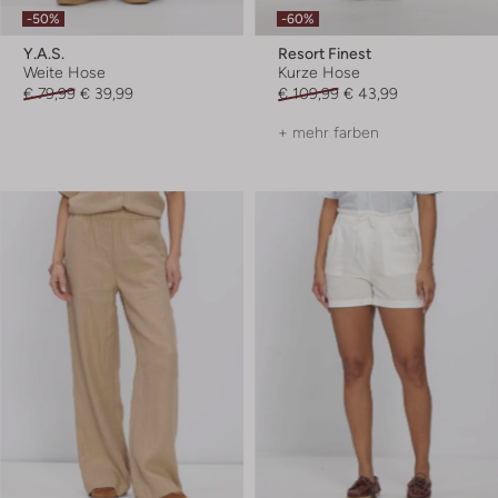
-50%
-60%
Y.a.s.
Resort Finest
Weite Hose
Kurze Hose
€ 79,99
€ 39,99
€ 109,99
€ 43,99
+ mehr farben