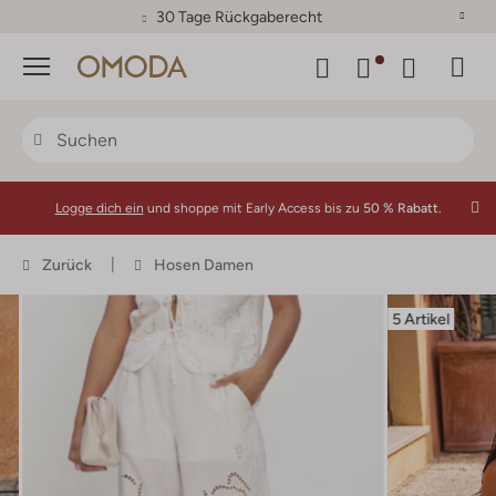
30 Tage Rückgaberecht
Menü
Logge dich ein
und shoppe mit Early Access bis zu
50 % Rabatt.
Zurück
Hosen Damen
5 Artikel