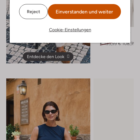
Einverstanden und weiter
Reject
-20%
Cookie-Einstellungen
Second Female
Top
€ 135,99
€ 108,99
Entdecke den Look