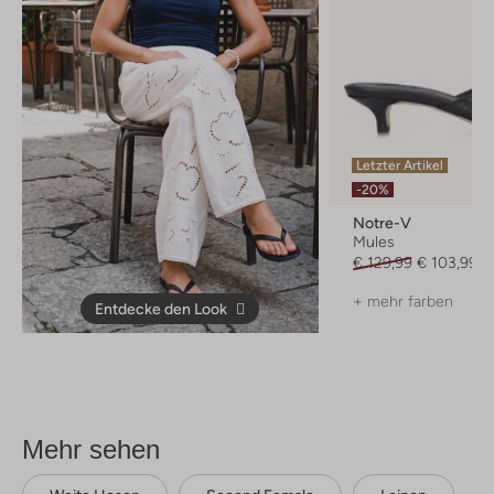
Letzter Artikel
-20%
Notre-V
Mules
€ 129,99
€ 103,99
+ mehr farben
Entdecke den Look
Mehr sehen