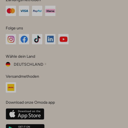
Folge uns
Omoda
Omoda
Omoda
Omoda
Omoda
Wähle dein Land
Instagram
Facebook
TikTok
LinkedIn
YouTube
DEUTSCHLAND
Wähle
Versandmethoden
dein
Schließ
Land
Nederland
België
(Nederlands)
Download onze Omoda app
Belgique
(Français)
Deutschland