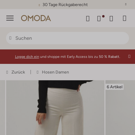
30 Tage Rückgaberecht
Menü
Logge dich ein
und shoppe mit Early Access bis zu
50 % Rabatt.
Zurück
Hosen Damen
6 Artikel