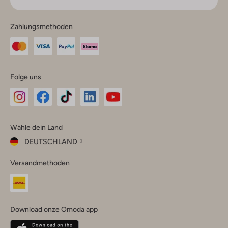
Zahlungsmethoden
Folge uns
Omoda
Omoda
Omoda
Omoda
Omoda
Wähle dein Land
Instagram
Facebook
TikTok
LinkedIn
YouTube
DEUTSCHLAND
Wähle
Versandmethoden
dein
Schließ
Land
Nederland
België
(Nederlands)
Download onze Omoda app
Belgique
(Français)