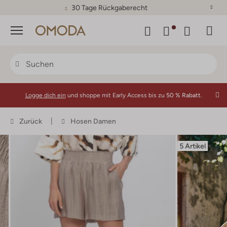
30 Tage Rückgaberecht
Menü
Logge dich ein
und shoppe mit Early Access bis zu
50 % Rabatt.
Zurück
Hosen Damen
5 Artikel