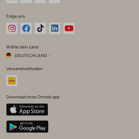
Folge uns
Omoda
Omoda
Omoda
Omoda
Omoda
Wähle dein Land
Instagram
Facebook
TikTok
LinkedIn
YouTube
DEUTSCHLAND
Wähle
Versandmethoden
dein
Schließ
Land
Nederland
België
(Nederlands)
Download onze Omoda app
Belgique
(Français)
Deutschland