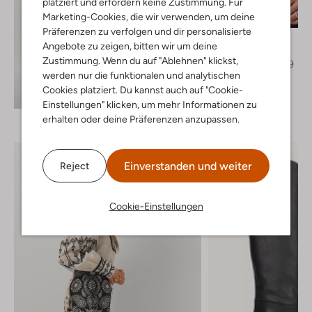
platziert und erfordern keine Zustimmung. Für
Letzter Artikel
Marketing-Cookies, die wir verwenden, um deine
-50%
Präferenzen zu verfolgen und dir personalisierte
Liu Jo
Angebote zu zeigen, bitten wir um deine
T-shirt
Zustimmung. Wenn du auf "Ablehnen" klickst,
€ 94,95
€ 46,99
werden nur die funktionalen und analytischen
Cookies platziert. Du kannst auch auf "Cookie-
Entdecke den Look
Einstellungen" klicken, um mehr Informationen zu
erhalten oder deine Präferenzen anzupassen.
Einverstanden und weiter
Reject
Cookie-Einstellungen