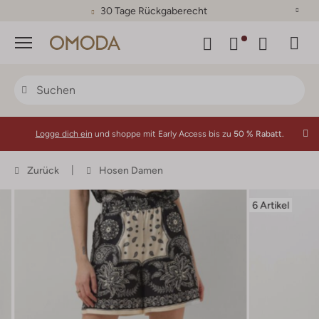
30 Tage Rückgaberecht
Menü
Logge dich ein
und shoppe mit Early Access bis zu
50 % Rabatt.
Zurück
Hosen Damen
6 Artikel