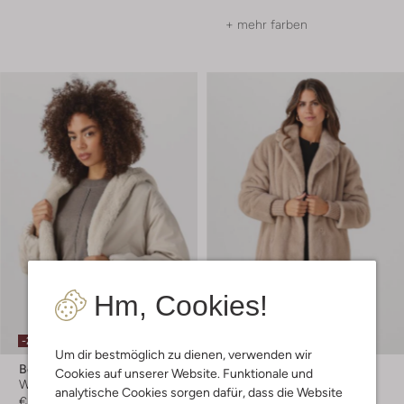
+ mehr farben
Hm, Cookies!
-20%
-50%
Um dir bestmöglich zu dienen, verwenden wir
Beaumont
Beaumont
Cookies auf unserer Website. Funktionale und
Wattierte Jacke
Fake-Fur-Jacke
analytische Cookies sorgen dafür, dass die Website
€ 229,99
€ 183,99
€ 329,99
€ 164,99