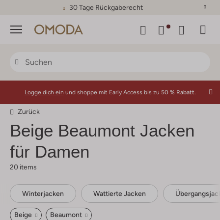
30 Tage Rückgaberecht
Menü
Logge dich ein
und shoppe mit Early Access bis zu
50 % Rabatt.
Zurück
Beige Beaumont Jacken
für Damen
20 items
Winterjacken
Wattierte Jacken
Übergangsjac
Beige
Beaumont