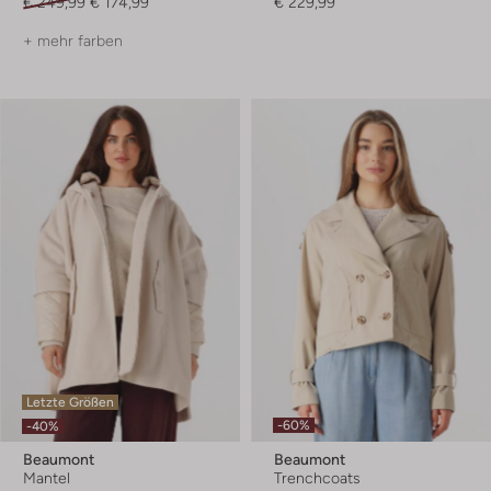
€ 249,99
€ 174,99
€ 229,99
+ mehr farben
Letzte Größen
-60%
-40%
Beaumont
Beaumont
Mantel
Trenchcoats