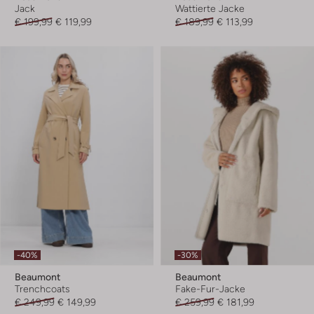
Jack
Wattierte Jacke
€ 199,99
€ 119,99
€ 189,99
€ 113,99
-40%
-30%
Beaumont
Beaumont
Trenchcoats
Fake-Fur-Jacke
€ 249,99
€ 149,99
€ 259,99
€ 181,99