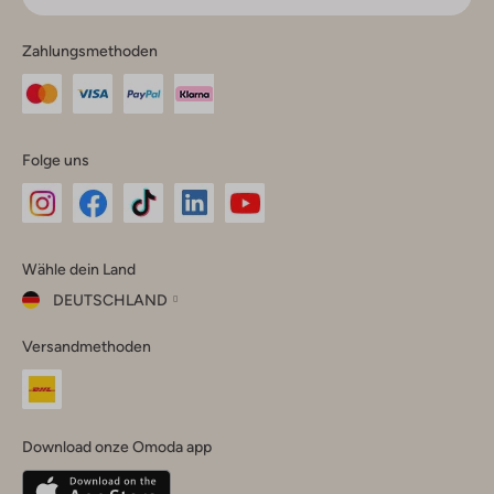
Zahlungsmethoden
Folge uns
Omoda
Omoda
Omoda
Omoda
Omoda
Wähle dein Land
Instagram
Facebook
TikTok
LinkedIn
YouTube
DEUTSCHLAND
Wähle
Versandmethoden
dein
Schließ
Land
Nederland
België
(Nederlands)
Download onze Omoda app
Belgique
(Français)