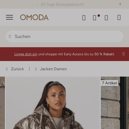
30 Tage Rückgaberecht
Menü
Logge dich ein
und shoppe mit Early Access bis zu
50 % Rabatt.
Zurück
Jacken Damen
7 Artikel