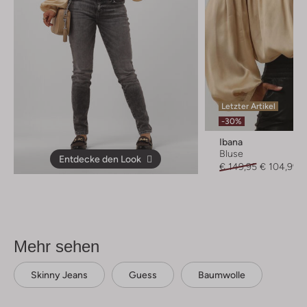
Letzter Artikel
-30%
Ibana
Bluse
Entdecke den Look
€ 149,95
€ 104,99
Mehr sehen
Skinny Jeans
Guess
Baumwolle