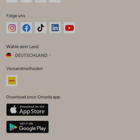
Folge uns
Omoda
Omoda
Omoda
Omoda
Omoda
Wähle dein Land
Instagram
Facebook
TikTok
LinkedIn
YouTube
DEUTSCHLAND
Wähle
Versandmethoden
dein
Schließ
Land
Nederland
België
(Nederlands)
Download onze Omoda app
Belgique
(Français)
Deutschland