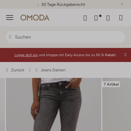
30 Tage Rückgaberecht
Menü
Logge dich ein
und shoppe mit Early Access bis zu
50 % Rabatt.
Zurück
Jeans Damen
7 Artikel