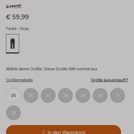
€ 119,95
€ 59,99
Farbe :
Grau
Wähle deine Größe:
Diese Größe fällt normal aus
Größentabelle
Größe ausverkauft?
25
26
27
28
29
30
31
32
In den Warenkorb