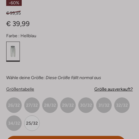
-60%
€ 99,95
€ 39,99
Farbe :
Hellblau
Wähle deine Größe:
Diese Größe fällt normal aus
Größentabelle
Größe ausverkauft?
26/32
27/32
28/32
29/32
30/32
31/32
32/32
34/32
25/32