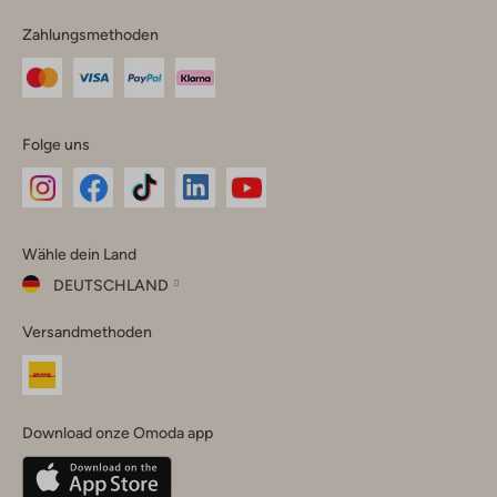
Zahlungsmethoden
Folge uns
Omoda
Omoda
Omoda
Omoda
Omoda
Wähle dein Land
Instagram
Facebook
TikTok
LinkedIn
YouTube
DEUTSCHLAND
Wähle
Versandmethoden
dein
Schließ
Land
Nederland
België
(Nederlands)
Download onze Omoda app
Belgique
(Français)
Deutschland