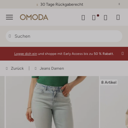
30 Tage Rückgaberecht
Menü
Logge dich ein
und shoppe mit Early Access bis zu
50 % Rabatt.
Zurück
Jeans Damen
8 Artikel