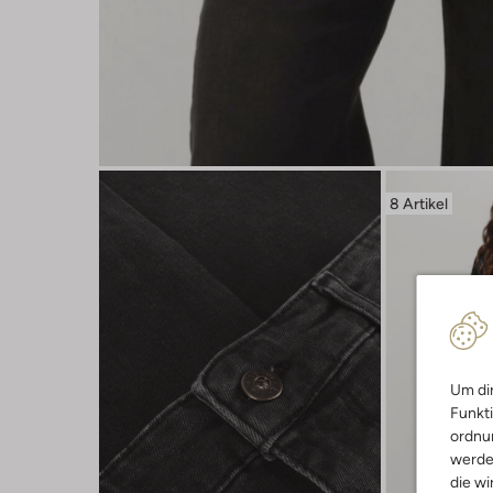
8 Artikel
Um dir
Funkti
ordnun
werde
die wi