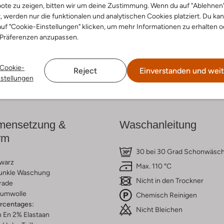
ote zu zeigen, bitten wir um deine Zustimmung. Wenn du auf "Ablehnen
t, werden nur die funktionalen und analytischen Cookies platziert. Du ka
cke den Look
Entdecke den Look
uf "Cookie-Einstellungen" klicken, um mehr Informationen zu erhalten o
 Präferenzen anzupassen.
Cookie-
Reject
Einverstanden und weit
Lieferung & Rückgabe
nstellungen
ensetzung &
Waschanleitung
rm
30 bei 30 Grad Schonwäsc
warz
Max. 110 °C
unkle Waschung
Nicht in den Trockner
rade
umwolle
Chemisch Reinigen
ercentages:
Nicht Bleichen
 En 2% Elastaan