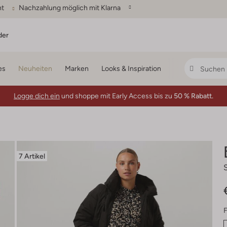
ht
Nachzahlung möglich mit Klarna
der
es
Neuheiten
Marken
Looks & Inspiration
Logge dich ein
und shoppe mit Early Access bis zu
50 % Rabatt.
7 Artikel
F