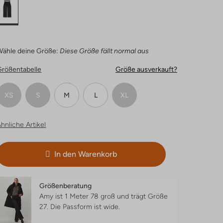
Wähle deine Größe:
Diese Größe fällt normal aus
Größentabelle
Größe ausverkauft?
XS
S
M
L
XL
hnliche Artikel
In den Warenkorb
Größenberatung
Amy ist 1 Meter 78 groß und trägt Größe
27.
Die Passform ist
wide
.