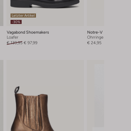
Letzter Artikel
-30%
Vagabond Shoemakers
Notre-V
Loafer
Ohrringe
€ 139,95
€ 97,99
€ 24,95