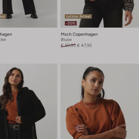
ikel
Letzter Artikel
-20%
hagen
Msch Copenhagen
cke
Bluse
€ 59,95
€ 47,95