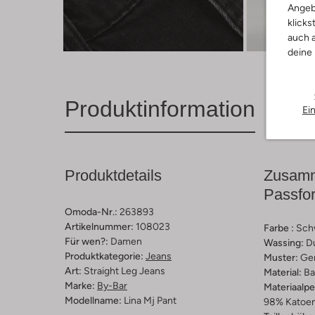
Angeb
klicks
Entde
auch a
deine
Produktinformation
Ei
Produktdetails
Zusamm
Passfo
Omoda-Nr.:
263893
Artikelnummer:
108023
Farbe :
Sch
Für wen?:
Damen
Wassing:
D
Produktkategorie:
Jeans
Muster:
Ge
Art:
Straight Leg Jeans
Material:
Ba
Marke:
By-Bar
Materiaalp
Modellname:
Lina Mj Pant
98% Katoen