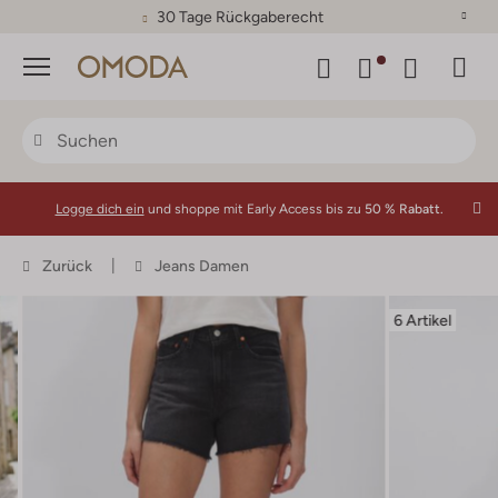
30 Tage Rückgaberecht
Menü
Logge dich ein
und shoppe mit Early Access bis zu
50 % Rabatt.
Zurück
Jeans Damen
6 Artikel