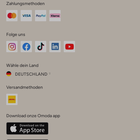
Zahlungsmethoden
Folge uns
Omoda
Omoda
Omoda
Omoda
Omoda
Wähle dein Land
Instagram
Facebook
TikTok
LinkedIn
YouTube
DEUTSCHLAND
Wähle
Versandmethoden
dein
Schließ
Land
Nederland
België
(Nederlands)
Download onze Omoda app
Belgique
(Français)
Deutschland