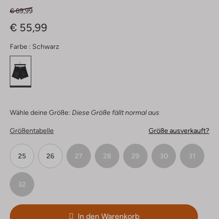
€ 69,99
€ 55,99
Farbe :
Schwarz
Wähle deine Größe:
Diese Größe fällt normal aus
Größentabelle
Größe ausverkauft?
25
26
27
28
29
30
31
32
In den Warenkorb