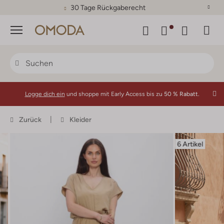
30 Tage Rückgaberecht
Menü
Logge dich ein
und shoppe mit Early Access bis zu
50 % Rabatt.
Zurück
Kleider
6 Artikel