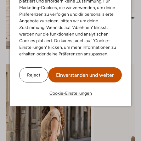
platziert und erfordern keine Zustimmung. Für
Marketing-Cookies, die wir verwenden, um deine
-10%
Präferenzen zu verfolgen und dir personalisierte
Vagabond Shoemak
Angebote zu zeigen, bitten wir um deine
Zehentrenner
Zustimmung. Wenn du auf "Ablehnen" klickst,
€ 79,99
€ 71,99
werden nur die funktionalen und analytischen
+ mehr farben
Cookies platziert. Du kannst auch auf "Cookie-
Entdecke den Look
Einstellungen" klicken, um mehr Informationen zu
erhalten oder deine Präferenzen anzupassen.
Einverstanden und weiter
Reject
Cookie-Einstellungen