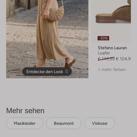
-30%
Stefano Lauran
Loafer
€ 149,99
€ 104,99
+ mehr farben
Entdecke den Look
Mehr sehen
Maxikleider
Beaumont
Viskose