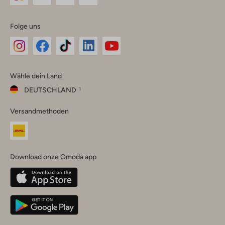
Folge uns
Omoda
Omoda
Omoda
Omoda
Omoda
Wähle dein Land
Instagram
Facebook
TikTok
LinkedIn
YouTube
DEUTSCHLAND
Wähle
Versandmethoden
dein
Schließ
Land
Nederland
België
(Nederlands)
Download onze Omoda app
Belgique
(Français)
Deutschland