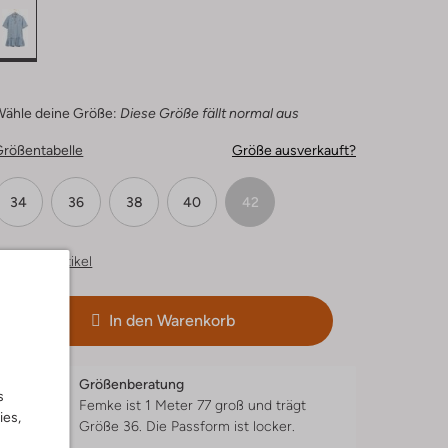
Wähle deine Größe:
Diese Größe fällt normal aus
Größentabelle
Größe ausverkauft?
34
36
38
40
42
hnliche Artikel
In den Warenkorb
Größenberatung
s
Femke ist 1 Meter 77 groß und trägt
ies,
Größe 36.
Die Passform ist
locker
.