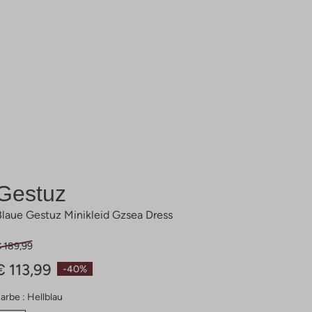
Gestuz
Blaue Gestuz Minikleid Gzsea Dress
€ 189,99
€ 113,99
-40%
arbe :
Hellblau