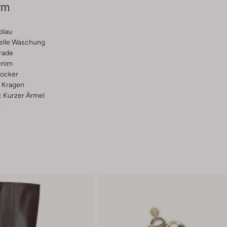
rm
blau
elle Waschung
rade
nim
ocker
Kragen
:
Kurzer Ärmel
z