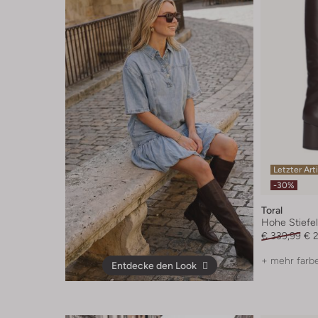
Letzter Art
-30%
Toral
Hohe Stiefe
€ 339,99
€ 
+ mehr farb
Entdecke den Look