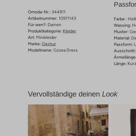
Passfo
Omoda-Nr.:
344911
Artikelnummer:
10911143
Farbe :
Hell
Für wen?:
Damen
Wassing:
H
Produktkategorie:
Kleider
Muster:
Ge
Art:
Minikleider
Material:
De
Marke:
Gestuz
Passform:
L
Modellname:
Gzsea Dress
Ausschnitt:
Ärmellänge
Länge:
Kur
Vervollständige deinen
Look