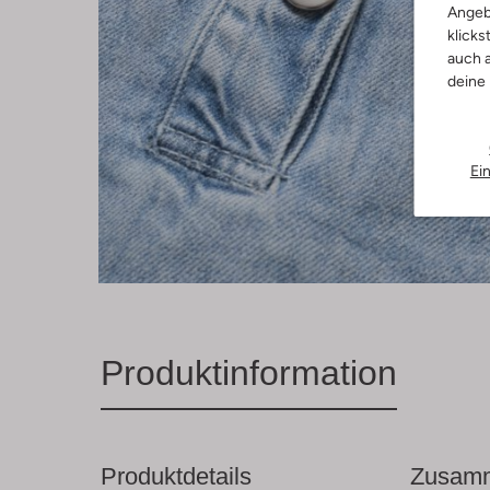
Angeb
klicks
auch a
deine
Ei
Produktinformation
Produktdetails
Zusamm