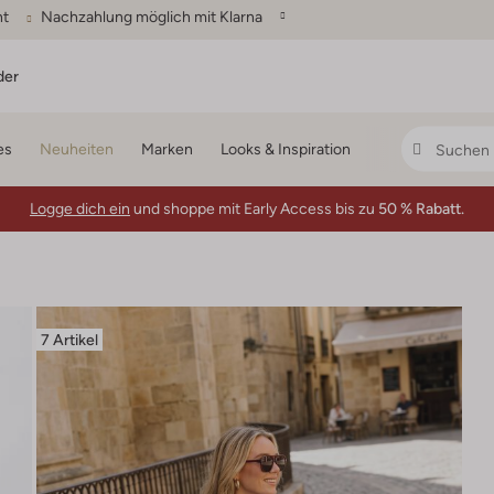
ht
Nachzahlung möglich mit Klarna
der
es
Neuheiten
Marken
Looks & Inspiration
Logge dich ein
und shoppe mit Early Access bis zu
50 % Rabatt.
7 Artikel