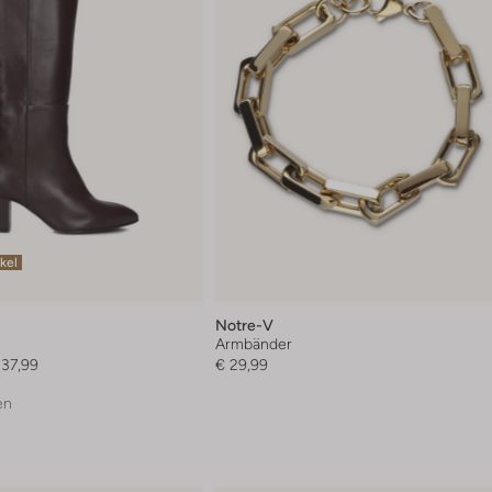
ikel
Notre-V
l
Armbänder
237,99
€ 29,99
en