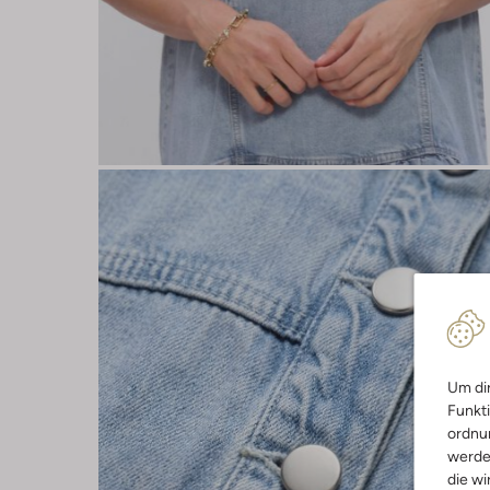
Um dir
Funkti
ordnun
werde
die wi