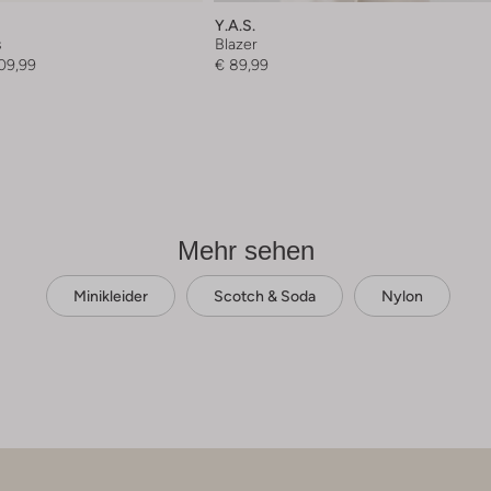
Y.a.s.
s
Blazer
09,99
€ 89,99
Mehr sehen
Minikleider
Scotch & Soda
Nylon