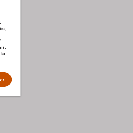
s
ies,
"
nnst
der
he
er