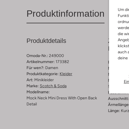
Um dir
Produktinformation
Funkti
ordnun
werde
die wi
Produktdetails
Zusamm
Angeb
klicks
Passfo
auch a
Omoda-Nr.:
249000
deine
Artikelnummer:
173382
Farbe :
Blau
Für wen?:
Damen
Muster:
Tie
Produktkategorie:
Kleider
Material:
Ny
Art:
Minikleider
Materiaalp
Ei
Marke:
Scotch & Soda
53% Nylon 
Modellname:
Passform:
A
Mock Neck Mini Dress With Open Back
Ausschnitt:
Detail
Ärmellänge
Länge:
Kur