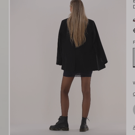
€
F
Ä