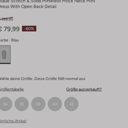
Blaue Scotch & Soda Minikleid Mock Neck Mini
Dress With Open Back Detail
 199,95
€ 79,99
-60%
arbe :
Blau
Wähle deine Größe:
Diese Größe fällt normal aus
Größentabelle
Größe ausverkauft?
34
36
38
40
42
hnliche Artikel