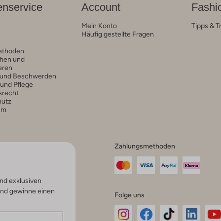
nservice
Account
Fashi
Mein Konto
Tipps & T
Häufig gestellte Fragen
ethoden
hen und
eren
 und Beschwerden
 und Pflege
srecht
hutz
um
Zahlungsmethoden
nd exklusiven
und gewinne einen
Folge uns