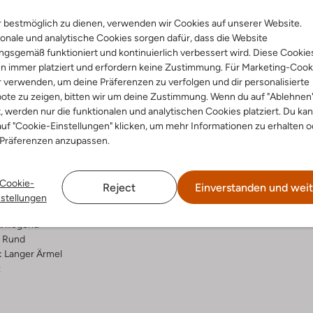
 bestmöglich zu dienen, verwenden wir Cookies auf unserer Website.
Lieferung & Rückgabe
onale und analytische Cookies sorgen dafür, dass die Website
gsgemäß funktioniert und kontinuierlich verbessert wird. Diese Cookie
n immer platziert und erfordern keine Zustimmung. Für Marketing-Cook
r verwenden, um deine Präferenzen zu verfolgen und dir personalisierte
ensetzung &
Waschanleitung
ote zu zeigen, bitten wir um deine Zustimmung. Wenn du auf "Ablehnen
t, werden nur die funktionalen und analytischen Cookies platziert. Du ka
rm
uf "Cookie-Einstellungen" klicken, um mehr Informationen zu erhalten o
30 bei 30 Grad Schonwäsc
 Präferenzen anzupassen.
Max. 110 °C
r-Aufdruck
Hängend Trocknen
lon
Cookie-
Reject
Einverstanden und weit
ercentages:
Nicht chemisch Reinigen
nstellungen
En 47% Viscose
Nicht Bleichen
nliegend
Rund
:
Langer Ärmel
z