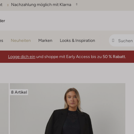
ht
Nachzahlung möglich mit Klarna
der
es
Neuheiten
Marken
Looks & Inspiration
Logge dich ein
und shoppe mit Early Access bis zu
50 % Rabatt.
8 Artikel