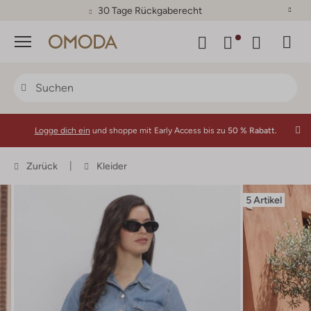
30 Tage Rückgaberecht
Menü
Logge dich ein
und shoppe mit Early Access bis zu
50 % Rabatt.
Zurück
Kleider
5 Artikel