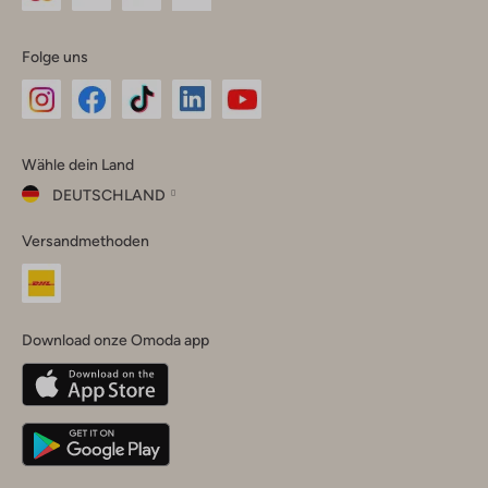
Folge uns
Omoda
Omoda
Omoda
Omoda
Omoda
Wähle dein Land
Instagram
Facebook
TikTok
LinkedIn
YouTube
DEUTSCHLAND
Wähle
Versandmethoden
dein
Schließ
Land
Nederland
België
(Nederlands)
Download onze Omoda app
Belgique
(Français)
Deutschland