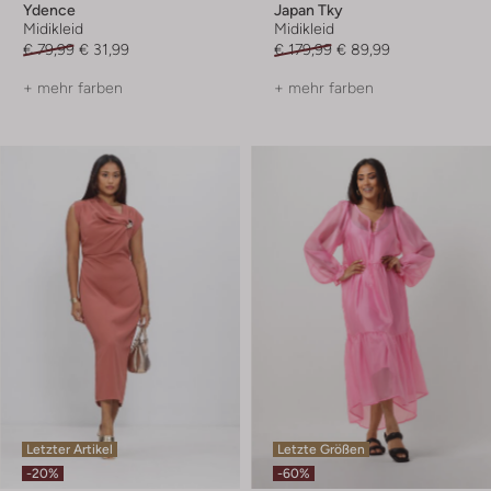
Ydence
Japan Tky
Midikleid
Midikleid
€ 79,99
€ 31,99
€ 179,99
€ 89,99
+ mehr farben
+ mehr farben
Letzter Artikel
Letzte Größen
-20%
-60%