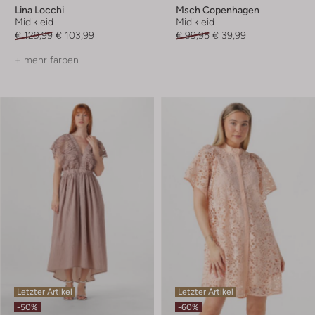
Lina Locchi
Msch Copenhagen
Midikleid
Midikleid
€ 129,99
€ 103,99
€ 99,95
€ 39,99
+ mehr farben
Letzter Artikel
Letzter Artikel
-50%
-60%