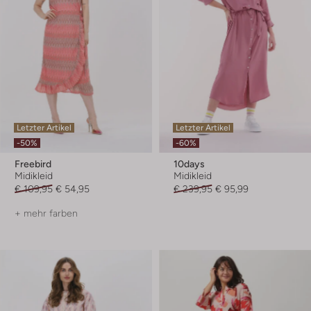
Letzter Artikel
Letzter Artikel
-50%
-60%
Freebird
10days
Midikleid
Midikleid
€ 109,95
€ 54,95
€ 239,95
€ 95,99
+ mehr farben