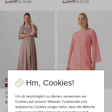
€ 119,95
€ 59,99
€ 219,95
€ 87,99
Letzter Artikel
Letzter Artikel
Hm, Cookies!
-50%
-60%
Copenhagen Muse
Ana Alcazar
Um dir bestmöglich zu dienen, verwenden wir
Midikleid
Midikleid
Cookies auf unserer Website. Funktionale und
€ 169,99
€ 84,99
€ 259,99
€ 103,99
analytische Cookies sorgen dafür, dass die Website
+ mehr farben