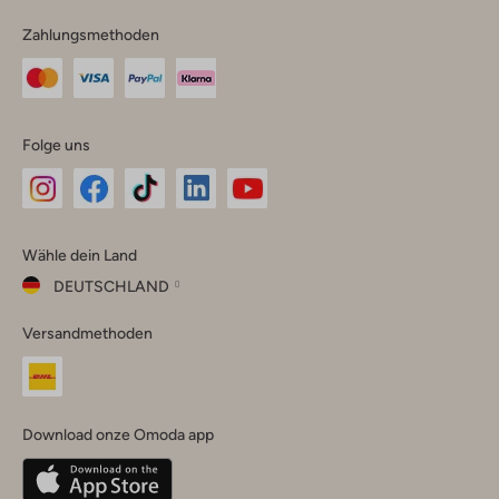
Zahlungsmethoden
Folge uns
Omoda
Omoda
Omoda
Omoda
Omoda
Wähle dein Land
Instagram
Facebook
TikTok
LinkedIn
YouTube
DEUTSCHLAND
Wähle
Versandmethoden
dein
Schließ
Land
Nederland
België
(Nederlands)
Download onze Omoda app
Belgique
(Français)
Deutschland