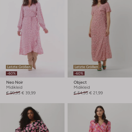
Letzte Größen
Letzte Größen
-60%
-60%
Neo Noir
Object
Midikleid
Midikleid
€ 99,95
€ 39,99
€ 54,95
€ 21,99