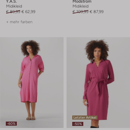
Y.a.s.
Modström
Midikleid
Midikleid
€ 89,99
€ 62,99
€ 109,99
€ 87,99
+ mehr farben
Letzter Artikel
-60%
-50%