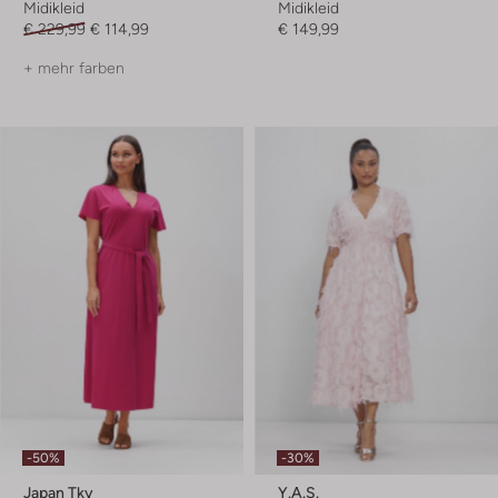
Midikleid
Midikleid
€ 229,99
€ 114,99
€ 149,99
+ mehr farben
-50%
-30%
Japan Tky
Y.a.s.