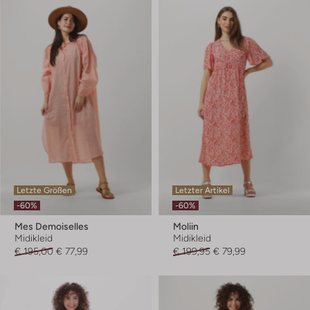
Letzte Größen
Letzter Artikel
-60%
-60%
Mes Demoiselles
Moliin
Midikleid
Midikleid
€ 195,00
€ 77,99
€ 199,95
€ 79,99