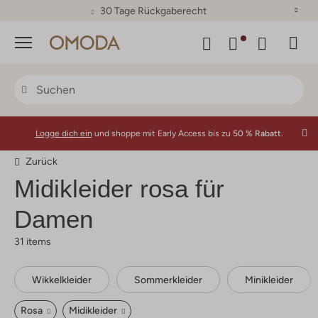
30 Tage Rückgaberecht
Menü
Logge dich ein
und shoppe mit Early Access bis zu
50 % Rabatt.
Zurück
Midikleider rosa für
Damen
31 items
Wikkelkleider
Sommerkleider
Minikleider
Rosa
Midikleider