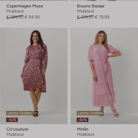
Copenhagen Muse
Bruuns Bazaar
Midikleid
Midikleid
€ 189,99
€ 94,99
€ 199,99
€ 79,99
Letzte Größen
Letzte Größen
-50%
-60%
Co'couture
Moliin
Midikleid
Midikleid