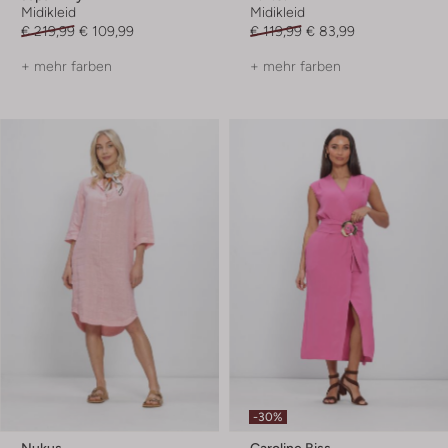
Midikleid
Midikleid
€ 219,99
€ 109,99
€ 119,99
€ 83,99
+ mehr farben
+ mehr farben
-30%
Nukus
Caroline Biss