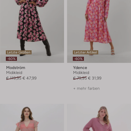
Letzte Größen
Letzter Artikel
-60%
-60%
Modström
Ydence
Midikleid
Midikleid
€ 119,95
€ 47,99
€ 79,95
€ 31,99
+ mehr farben