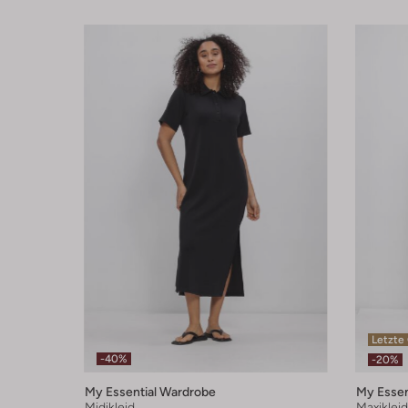
Letzte
-40%
-20%
My Essential Wardrobe
My Essen
Midikleid
Maxikleid