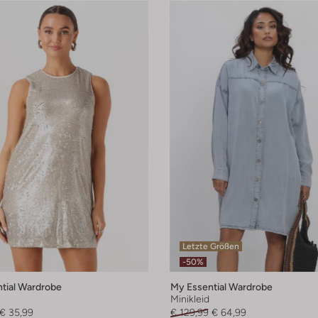
Letzte Größen
-50%
tial Wardrobe
My Essential Wardrobe
Minikleid
€ 35,99
€ 129,99
€ 64,99