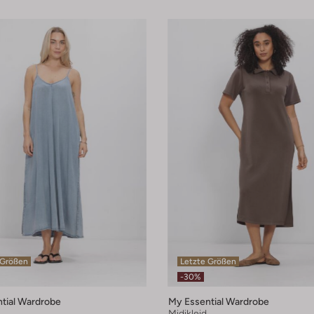
 Größen
Letzte Größen
-30%
tial Wardrobe
My Essential Wardrobe
Midikleid