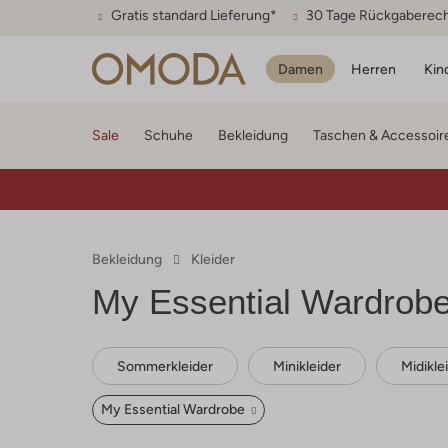
Gratis standard Lieferung*
30 Tage Rückgaberec
Damen
Herren
Kin
Sale
Schuhe
Bekleidung
Taschen & Accessoir
Bekleidung
Kleider
My Essential Wardrob
Sommerkleider
Minikleider
Midikle
My Essential Wardrobe