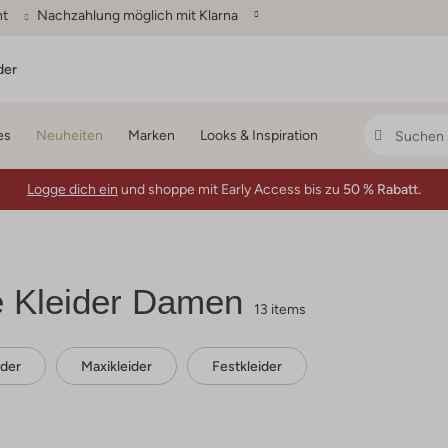
ht
Nachzahlung möglich mit Klarna
der
es
Neuheiten
Marken
Looks & Inspiration
Logge dich ein
und shoppe mit Early Access bis zu
50 % Rabatt.
e
Kleider Damen
13 items
ider
Maxikleider
Festkleider