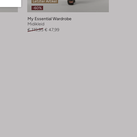
Letzter Artikel
-60%
My Essential Wardrobe
Midikleid
€ 119,95
€ 47,99