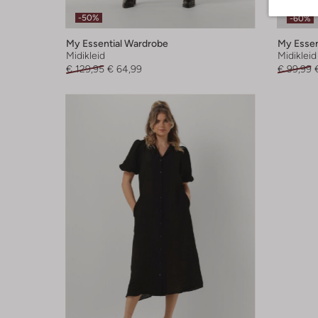
Letzter
-50%
-60%
My Essential Wardrobe
My Essen
Midikleid
Midikleid
€ 129,95
€ 64,99
€ 99,99