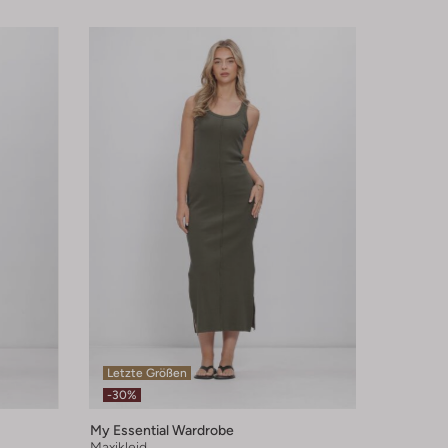
Letzte Größen
-30%
My Essential Wardrobe
Maxikleid