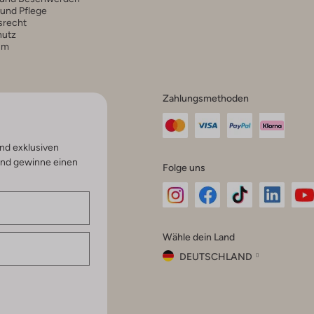
 und Pflege
srecht
hutz
um
Zahlungsmethoden
nd exklusiven
und gewinne einen
Folge uns
Omoda
Omoda
Omoda
Omoda
Om
Wähle dein Land
Instagram
Facebook
TikTok
LinkedI
Yo
DEUTSCHLAND
Wähle
dein
Schließ
Land