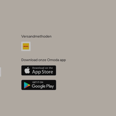
Versandmethoden
Download onze Omoda app
oda
n
uTube