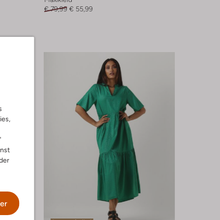
€ 79,99
€ 55,99
s
ies,
"
nnst
der
er