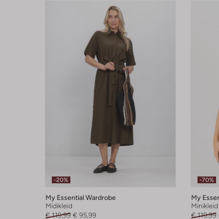
-20%
-70%
My Essential Wardrobe
My Essen
Midikleid
Minikleid
€ 119,99
€ 95,99
€ 119,99