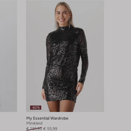
-60%
My Essential Wardrobe
Minikleid
€ 139,95
€ 55,99