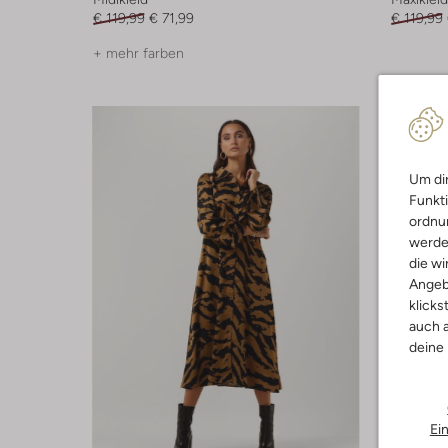
€ 119,99
€ 71,99
€ 119,99
+ mehr farben
Um dir
Funkti
ordnun
werde
die wi
Angeb
klicks
auch a
deine
Ei