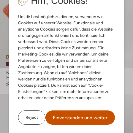
Hm, Cookies!
Um dir bestmöglich zu dienen, verwenden wir
Cookies auf unserer Website. Funktionale und
analytische Cookies sorgen dafür, dass die Website
ordnungsgemäß funktioniert und kontinuierlich
verbessert wird. Diese Cookies werden immer
platziert und erfordern keine Zustimmung. Für
Marketing-Cookies, die wir verwenden, um deine
Letzter Artikel
Letzte Größen
Präferenzen zu verfolgen und dir personalisierte
-60%
-60%
Angebote zu zeigen, bitten wir um deine
Zustimmung. Wenn du auf "Ablehnen" klickst,
Notes Du Nord
Notes Du Nord
Minikleid
Midikleid
werden nur die funktionalen und analytischen
€ 174,95
€ 69,99
€ 229,95
€ 91,99
Cookies platziert. Du kannst auch auf "Cookie-
Einstellungen" klicken, um mehr Informationen zu
erhalten oder deine Präferenzen anzupassen.
Einverstanden und weiter
Reject