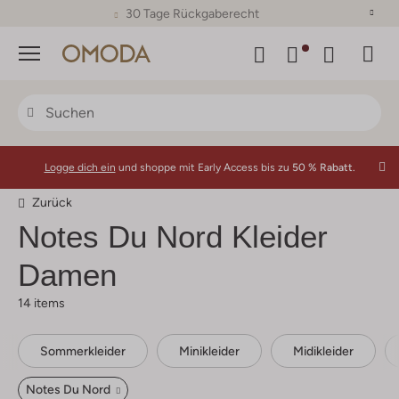
30 Tage Rückgaberecht
Menü
Logge dich ein
und shoppe mit Early Access bis zu
50 % Rabatt.
Zurück
Notes Du Nord
Kleider
Damen
14 items
Sommerkleider
Minikleider
Midikleider
Notes Du Nord