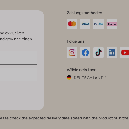
Zahlungsmethoden
nd exklusiven
und gewinne einen
Folge uns
Omoda
Omoda
Omoda
Omoda
Om
Wähle dein Land
Instagram
Facebook
TikTok
LinkedI
Yo
DEUTSCHLAND
Wähle
dein
Schließ
Land
Nederland
België
(Nederlands)
e, please check the expected delivery date stated with the product or in t
Belgique
(Français)