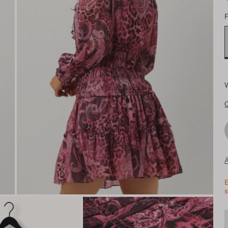
F
Ä
E
s