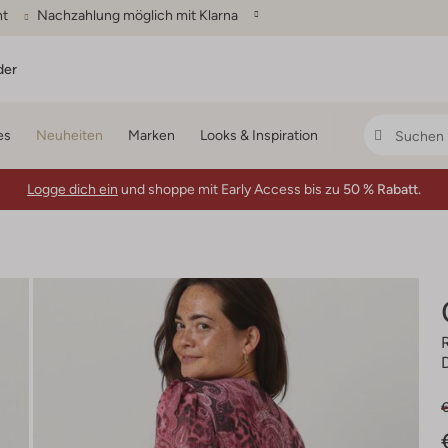
ht
Nachzahlung möglich mit Klarna
der
es
Neuheiten
Marken
Looks & Inspiration
Logge dich ein
und shoppe mit Early Access bis zu
50 % Rabatt.
€