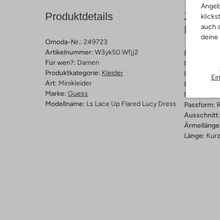
Angeb
Produktdetails
Zusamm
klicks
auch a
Passfo
deine
Omoda-Nr.:
249723
Artikelnummer:
W3yk50 Wfjj2
Farbe :
Ros
Für wen?:
Damen
Muster:
Be
Produktkategorie:
Kleider
Innenmateri
Ei
Art:
Minikleider
Material:
Po
Marke:
Guess
Materiaalp
Modellname:
Ls Lace Up Flared Lucy Dress
Passform:
R
Ausschnitt:
Ärmellänge
Länge:
Kur