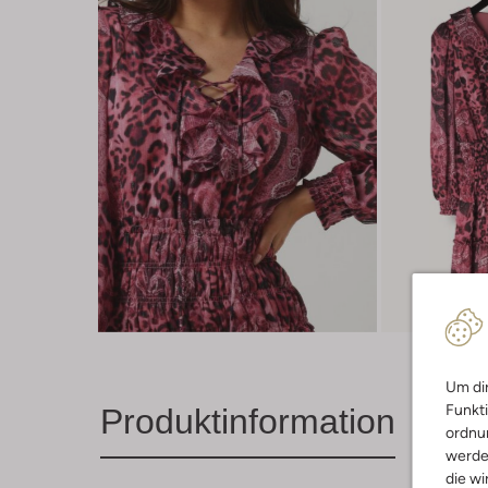
Um dir
Funkti
Produktinformation
ordnun
werde
die wi