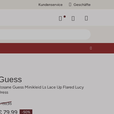
Kundenservice
Geschäfte
Guess
Rosane Guess Minikleid Ls Lace Up Flared Lucy
Dress
 159,95
€ 79,99
-50%