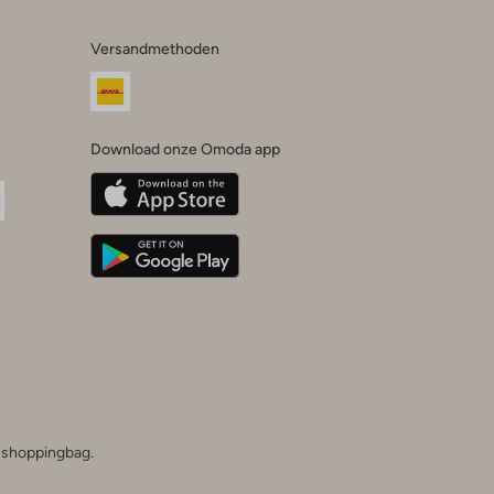
Versandmethoden
Download onze Omoda app
oda
n
uTube
he shoppingbag.