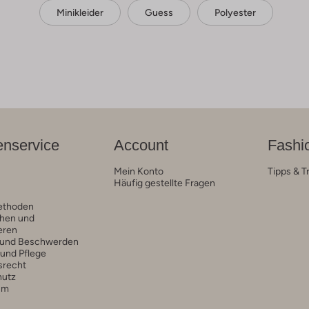
Minikleider
Guess
Polyester
nservice
Account
Fashi
Mein Konto
Tipps & T
Häufig gestellte Fragen
ethoden
hen und
eren
 und Beschwerden
 und Pflege
srecht
hutz
um