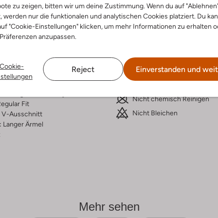
ote zu zeigen, bitten wir um deine Zustimmung. Wenn du auf "Ablehnen
ensetzung &
Waschanleitung
t, werden nur die funktionalen und analytischen Cookies platziert. Du ka
uf "Cookie-Einstellungen" klicken, um mehr Informationen zu erhalten o
rm
 Präferenzen anzupassen.
Handwäsche
a
Max. 110 °C
druckt
Cookie-
Reject
Einverstanden und weit
Nicht Wringen / Schleudern
al:
Polyester
nstellungen
lyester
Liegend Trocknen
ercentages:
100% Polyester
Nicht chemisch Reinigen
egular Fit
Nicht Bleichen
V-Ausschnitt
:
Langer Ärmel
z
Mehr sehen