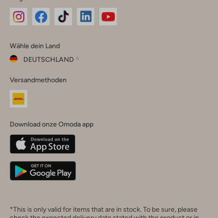
Omoda
Omoda
Omoda
Omoda
Omoda
Wähle dein Land
Instagram
Facebook
TikTok
LinkedIn
YouTube
DEUTSCHLAND
Wähle
Versandmethoden
dein
Schließ
Land
Nederland
België
(Nederlands)
Download onze Omoda app
Belgique
(Français)
Deutschland
*This is only valid for items that are in stock. To be sure, please
check the expected delivery date stated with the product or in