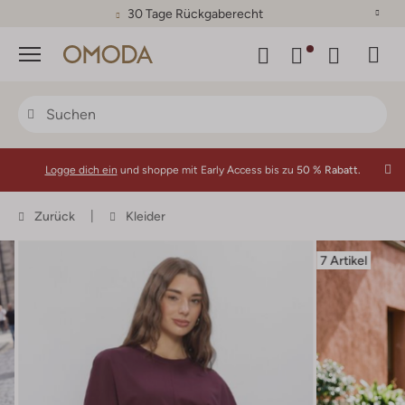
30 Tage Rückgaberecht
Menü
Logge dich ein
und shoppe mit Early Access bis zu
50 % Rabatt.
Zurück
Kleider
7 Artikel