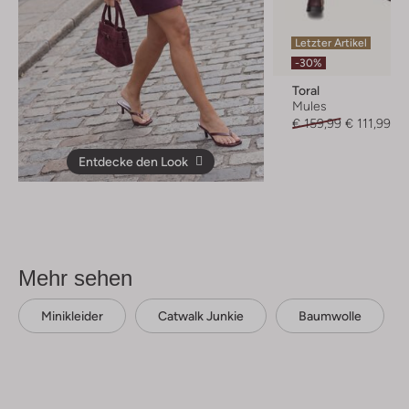
Letzter Artikel
-30%
Toral
Mules
€ 159,99
€ 111,99
Entdecke den Look
Mehr sehen
Minikleider
Catwalk Junkie
Baumwolle