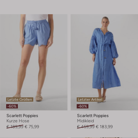
Letzte Größen
Letzter Artikel
-60%
-60%
Scarlett Poppies
Scarlett Poppies
Kurze Hose
Midikleid
€ 189,99
€ 75,99
€ 459,99
€ 183,99