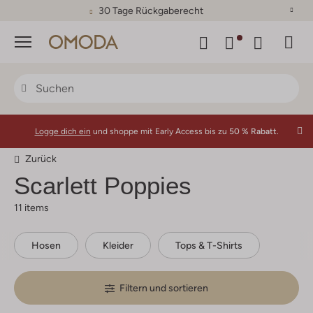
30 Tage Rückgaberecht
Menü
Logge dich ein
und shoppe mit Early Access bis zu
50 % Rabatt.
Zurück
Scarlett Poppies
11 items
Hosen
Kleider
Tops & T-Shirts
Filtern und sortieren