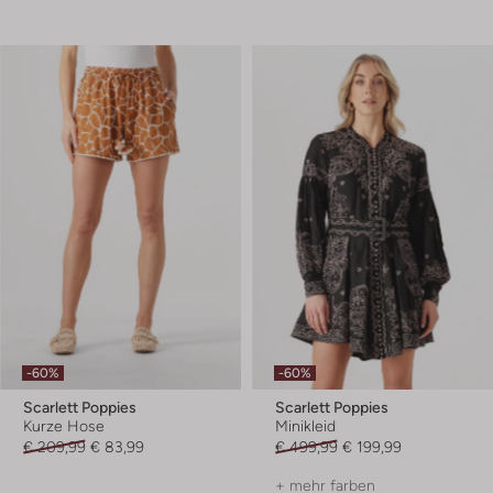
-60%
-60%
Scarlett Poppies
Scarlett Poppies
Kurze Hose
Minikleid
€ 209,99
€ 83,99
€ 499,99
€ 199,99
+ mehr farben