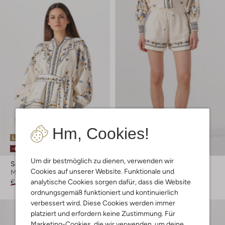
Hm, Cookies!
Letzte Größen
Letzter Artikel
-60%
-60%
Um dir bestmöglich zu dienen, verwenden wir
Scarlett Poppies
Scarlett Poppies
Cookies auf unserer Website. Funktionale und
Minikleid
Kurze Hose
analytische Cookies sorgen dafür, dass die Website
€ 489,99
€ 195,99
€ 214,99
€ 85,99
ordnungsgemäß funktioniert und kontinuierlich
verbessert wird. Diese Cookies werden immer
platziert und erfordern keine Zustimmung. Für
Marketing-Cookies, die wir verwenden, um deine