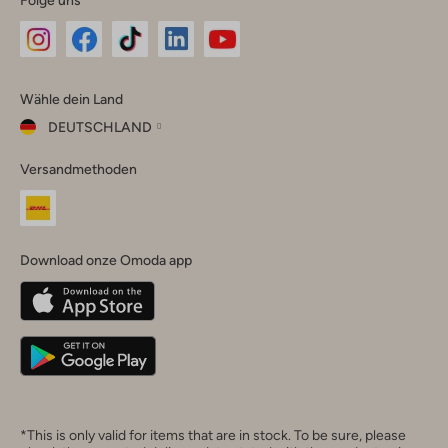
Folge uns
Omoda
Omoda
Omoda
Omoda
Omoda
Wähle dein Land
Instagram
Facebook
TikTok
LinkedIn
YouTube
DEUTSCHLAND
Wähle
Versandmethoden
dein
Schließ
Land
Nederland
België
(Nederlands)
Download onze Omoda app
Belgique
(Français)
Deutschland
*This is only valid for items that are in stock. To be sure, please