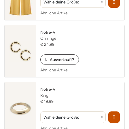
Wähle deine Größe:
Ähnliche Artikel
Notre-V
Ohrringe
€ 24,99
Ausverkauft?
Ähnliche Artikel
Notre-V
Ring
€ 19,99
Hm, Cookies!
Wähle deine Größe:
Ähnliche Artikel
Um dir bestmöglich zu dienen, verwenden wir