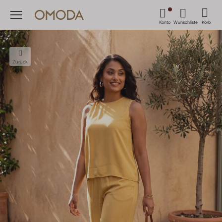
Menü
Konto
Wunschliste
Korb
Zurück