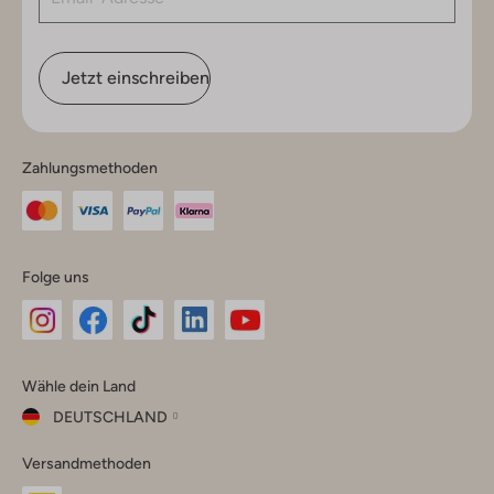
Jetzt einschreiben
Zahlungsmethoden
Folge uns
Omoda
Omoda
Omoda
Omoda
Omoda
Wähle dein Land
Instagram
Facebook
TikTok
LinkedIn
YouTube
DEUTSCHLAND
Wähle
Versandmethoden
dein
Schließ
Land