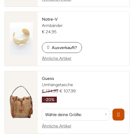
Cookies auf unserer Website. Funktionale und
analytische Cookies sorgen dafür, dass die Website
ordnungsgemäß funktioniert und kontinuierlich
Notre-V
verbessert wird. Diese Cookies werden immer
Armbänder
platziert und erfordern keine Zustimmung. Für
€ 24,95
Marketing-Cookies, die wir verwenden, um deine
Präferenzen zu verfolgen und dir personalisierte
Ausverkauft?
Angebote zu zeigen, bitten wir um deine
Zustimmung. Wenn du auf "Ablehnen" klickst,
Ähnliche Artikel
werden nur die funktionalen und analytischen
Cookies platziert. Du kannst auch auf "Cookie-
Einstellungen" klicken, um mehr Informationen zu
Guess
erhalten oder deine Präferenzen anzupassen.
Umhängetasche
€ 134,99
€ 107,99
-20%
Einverstanden und weiter
Reject
Wähle deine Größe:
Cookie-Einstellungen
Ähnliche Artikel