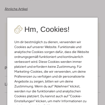
Ähnliche Artikel
Hm, Cookies!
Kostenloser Versand
ab € 75 für Club-Omoda
Mitglieder in Deutschland
Um dir bestmöglich zu dienen, verwenden wir
Kauf auf Rechnung
30 Tagen
Rückgaberecht
Cookies auf unserer Website. Funktionale und
analytische Cookies sorgen dafür, dass die Website
ordnungsgemäß funktioniert und kontinuierlich
verbessert wird. Diese Cookies werden immer
platziert und erfordern keine Zustimmung. Für
Produktinformation
Marketing-Cookies, die wir verwenden, um deine
Präferenzen zu verfolgen und dir personalisierte
Angebote zu zeigen, bitten wir um deine
Lieferung & Rückgabe
Zustimmung. Wenn du auf "Ablehnen" klickst,
werden nur die funktionalen und analytischen
Cookies platziert. Du kannst auch auf "Cookie-
Einstellungen" klicken, um mehr Informationen zu