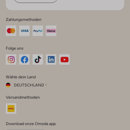
Zahlungsmethoden
Folge uns
Omoda
Omoda
Omoda
Omoda
Omoda
Wähle dein Land
Instagram
Facebook
TikTok
LinkedIn
YouTube
DEUTSCHLAND
Wähle
Versandmethoden
dein
Schließ
Land
Nederland
België
(Nederlands)
Download onze Omoda app
Belgique
(Français)