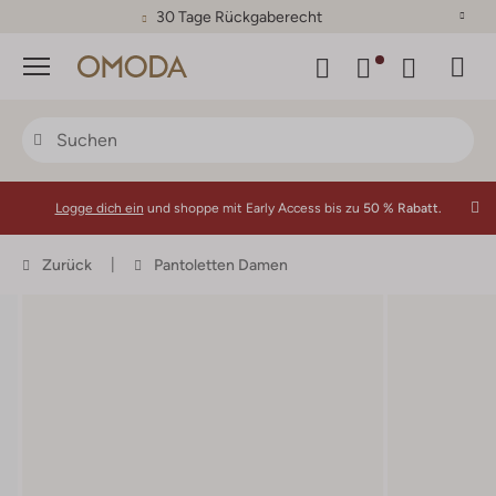
30 Tage Rückgaberecht
Menü
Logge dich ein
und shoppe mit Early Access bis zu
50 % Rabatt.
Zurück
Pantoletten Damen