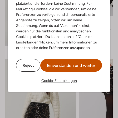
platziert und erfordern keine Zustimmung. Für
Marketing-Cookies, die wir verwenden, um deine
-60%
Präferenzen zu verfolgen und dir personalisierte
Envii
Angebote zu zeigen, bitten wir um deine
Pantalon
Zustimmung. Wenn du auf "Ablehnen" klickst,
€ 94,95
€ 37,99
werden nur die funktionalen und analytischen
Cookies platziert. Du kannst auch auf "Cookie-
+ mehr farben
Entdecke den Look
Einstellungen" klicken, um mehr Informationen zu
erhalten oder deine Präferenzen anzupassen.
Einverstanden und weiter
Reject
Cookie-Einstellungen