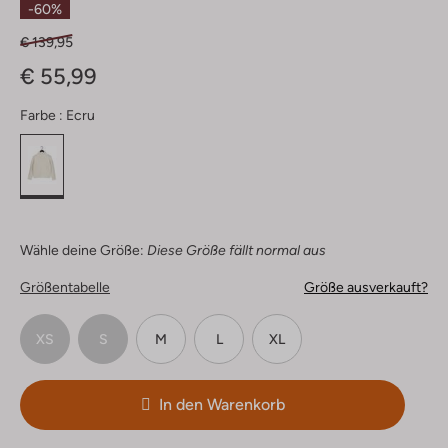
-60%
€ 139,95
€ 55,99
Farbe :
Ecru
Wähle deine Größe:
Diese Größe fällt normal aus
Größentabelle
Größe ausverkauft?
XS
S
M
L
XL
In den Warenkorb