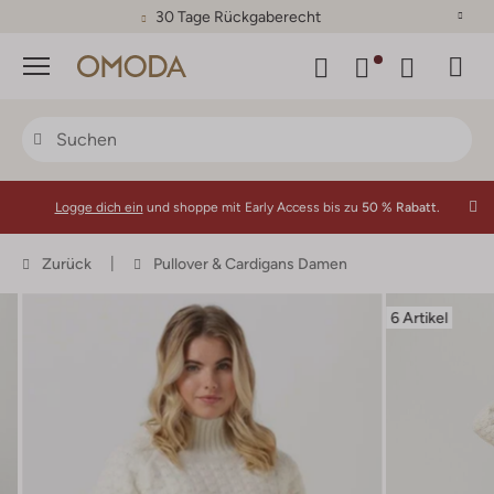
30 Tage Rückgaberecht
Menü
Logge dich ein
und shoppe mit Early Access bis zu
50 % Rabatt.
Zurück
Pullover & Cardigans Damen
6 Artikel