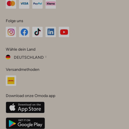
Folge uns
Omoda
Omoda
Omoda
Omoda
Omoda
Wähle dein Land
Instagram
Facebook
TikTok
LinkedIn
YouTube
DEUTSCHLAND
Wähle
Versandmethoden
dein
Schließ
Land
Nederland
België
(Nederlands)
Download onze Omoda app
Belgique
(Français)
Deutschland