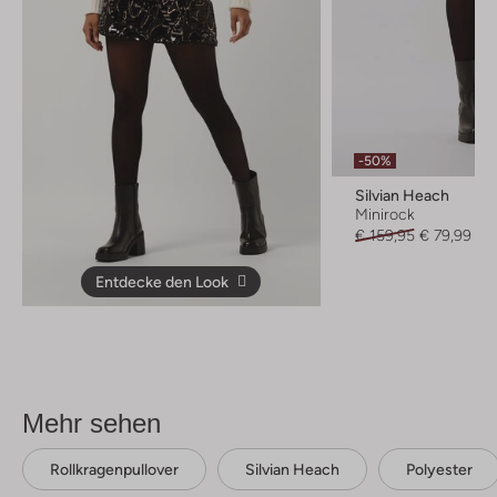
-50%
Silvian Heach
Minirock
€ 159,95
€ 79,99
Entdecke den Look
Mehr sehen
Rollkragenpullover
Silvian Heach
Polyester