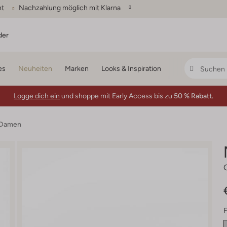
ht
Nachzahlung möglich mit Klarna
der
es
Neuheiten
Marken
Looks & Inspiration
Logge dich ein
und shoppe mit Early Access bis zu
50 % Rabatt.
 Damen
F