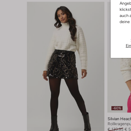
Angeb
klicks
auch a
deine
Ei
-60%
Silvian Heac
Rollkragenpu
€ 139,95
€ 5