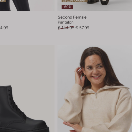
ikel
Letzte Größen
-60%
Second Female
Pantalon
4,99
€ 144,95
€ 57,99