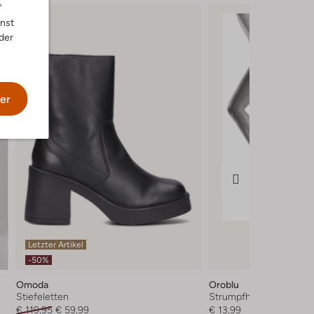
"
nnst
der
er
Letzter Artikel
-50%
Omoda
Oroblu
Stiefeletten
Strumpfhosen
€ 119,95
€ 59,99
€ 13,99