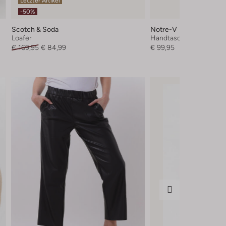
Letzter Artikel
-50%
Scotch & Soda
Notre-V
Loafer
Handtaschen
€ 169,95
€ 84,99
€ 99,95