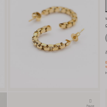
Ä
E
s
H
Pause