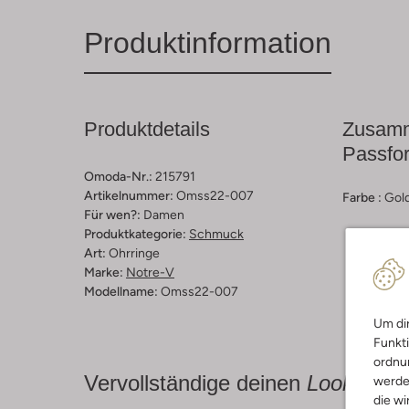
Produktinformation
Produktdetails
Zusamm
Passfo
Omoda-Nr.:
215791
Artikelnummer:
Omss22-007
Farbe :
Gold
Für wen?:
Damen
Produktkategorie:
Schmuck
Art:
Ohrringe
Marke:
Notre-V
Modellname:
Omss22-007
Um dir
Funkti
ordnun
Vervollständige deinen
Look
werde
die wi