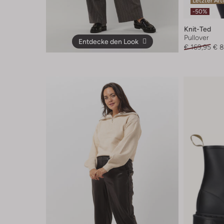
Letzter Art
-50%
Knit-Ted
Pullover
Entdecke den Look
€ 169,95
€ 8