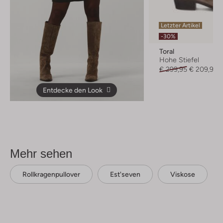
Letzter Artikel
-30%
Toral
Hohe Stiefel
€ 299,95
€ 209,99
Entdecke den Look
Mehr sehen
Rollkragenpullover
Est'seven
Viskose