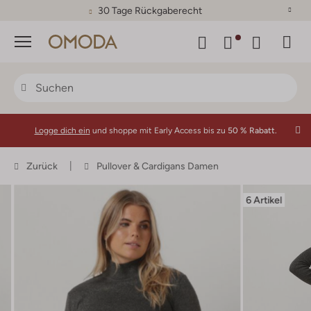
30 Tage Rückgaberecht
Menü
Logge dich ein
und shoppe mit Early Access bis zu
50 % Rabatt.
Zurück
Pullover & Cardigans Damen
6 Artikel