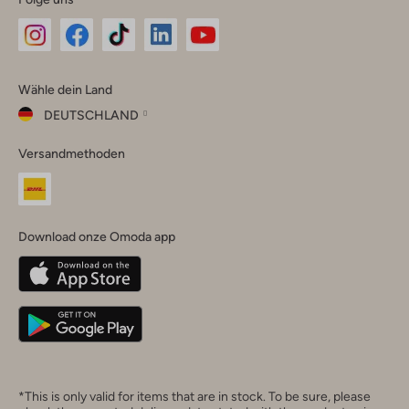
Omoda
Omoda
Omoda
Omoda
Omoda
Wähle dein Land
Instagram
Facebook
TikTok
LinkedIn
YouTube
DEUTSCHLAND
Wähle
Versandmethoden
dein
Schließ
Land
Nederland
België
(Nederlands)
Download onze Omoda app
Belgique
(Français)
Deutschland
*This is only valid for items that are in stock. To be sure, please