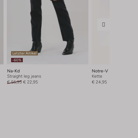
Letzter Artikel
-60%
Na-Kd
Notre-V
Straight leg jeans
Kette
€ 56,95
€ 22,95
€ 24,95