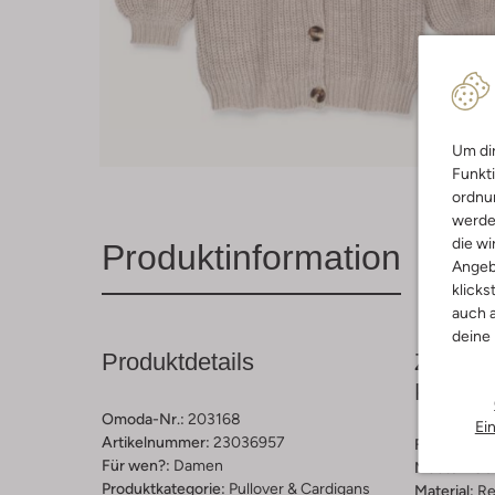
Um dir
Funkti
ordnun
werde
die wi
Produktinformation
Angeb
klicks
auch a
deine
Produktdetails
Zusamm
Passfo
Omoda-Nr.:
203168
Ei
Artikelnummer:
23036957
Farbe :
Hell
Für wen?:
Damen
Muster:
Ge
Produktkategorie:
Pullover & Cardigans
Material:
Re