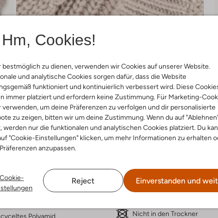
Hm, Cookies!
 bestmöglich zu dienen, verwenden wir Cookies auf unserer Website.
onale und analytische Cookies sorgen dafür, dass die Website
gsgemäß funktioniert und kontinuierlich verbessert wird. Diese Cookie
n immer platziert und erfordern keine Zustimmung. Für Marketing-Cook
r verwenden, um deine Präferenzen zu verfolgen und dir personalisierte
Lieferung & Rückgabe
ote zu zeigen, bitten wir um deine Zustimmung. Wenn du auf "Ablehnen
t, werden nur die funktionalen und analytischen Cookies platziert. Du ka
uf "Cookie-Einstellungen" klicken, um mehr Informationen zu erhalten o
 Präferenzen anzupassen.
ensetzung &
Waschanleitung
rm
Cookie-
Reject
Einverstanden und weit
30 bei 30 Grad Schonwäsc
nstellungen
grau
Max. 110 °C
rade
Nicht in den Trockner
cyceltes Polyamid