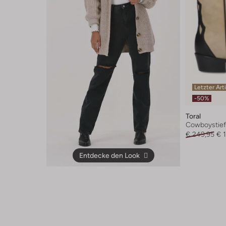
Letzter Art
-50%
Toral
Cowboystief
€ 249,95
€ 
Entdecke den Look