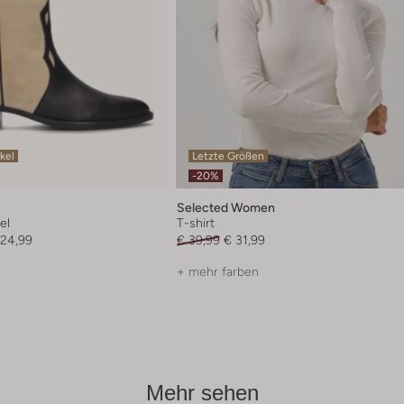
ikel
Letzte Größen
-20%
Selected Women
el
T-shirt
124,99
€ 39,99
€ 31,99
+ mehr farben
Mehr sehen