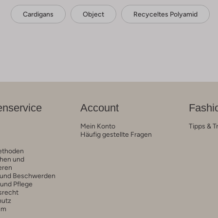
Cardigans
Object
Recyceltes Polyamid
nservice
Account
Fashi
Mein Konto
Tipps & T
Häufig gestellte Fragen
ethoden
hen und
eren
 und Beschwerden
 und Pflege
srecht
hutz
um