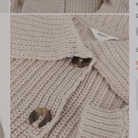
Ä
E
s