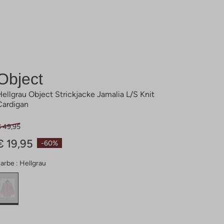
Object
Hellgrau Object Strickjacke Jamalia L/s Knit
Cardigan
€ 49,95
€ 19,95
-60%
arbe :
Hellgrau