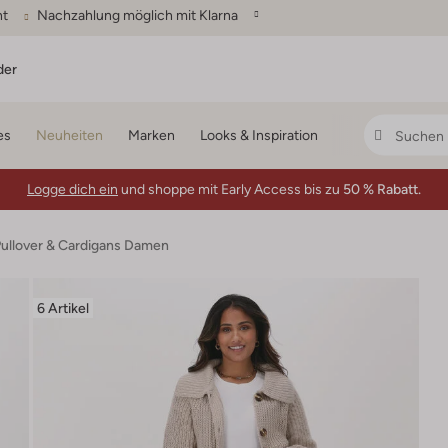
ht
Nachzahlung möglich mit Klarna
der
es
Neuheiten
Marken
Looks & Inspiration
Logge dich ein
und shoppe mit Early Access bis zu
50 % Rabatt.
ullover & Cardigans Damen
6 Artikel