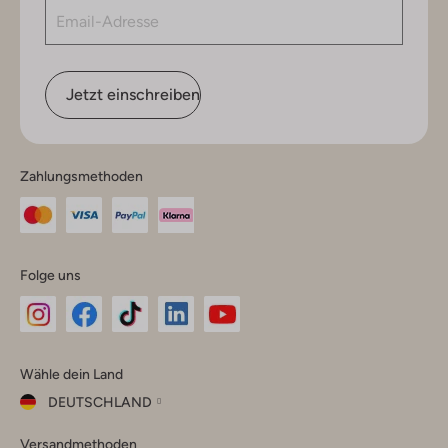
Jetzt einschreiben
Zahlungsmethoden
Folge uns
Omoda
Omoda
Omoda
Omoda
Omoda
Wähle dein Land
Instagram
Facebook
TikTok
LinkedIn
YouTube
DEUTSCHLAND
Wähle
Versandmethoden
dein