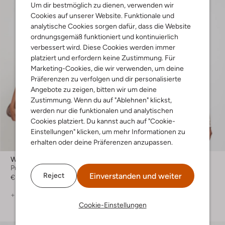
Um dir bestmöglich zu dienen, verwenden wir
Cookies auf unserer Website. Funktionale und
analytische Cookies sorgen dafür, dass die Website
ordnungsgemäß funktioniert und kontinuierlich
verbessert wird. Diese Cookies werden immer
platziert und erfordern keine Zustimmung. Für
Marketing-Cookies, die wir verwenden, um deine
Präferenzen zu verfolgen und dir personalisierte
Angebote zu zeigen, bitten wir um deine
Zustimmung. Wenn du auf "Ablehnen" klickst,
werden nur die funktionalen und analytischen
Cookies platziert. Du kannst auch auf "Cookie-
Einstellungen" klicken, um mehr Informationen zu
erhalten oder deine Präferenzen anzupassen.
-50%
Withblack
Suncoo
Pullover
Pullover
Einverstanden und weiter
Reject
€ 69,99
€ 127,99
€ 63,99
+ mehr farben
+ mehr farben
Cookie-Einstellungen