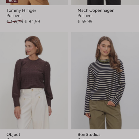
-50%
Tommy Hilfiger
Msch Copenhagen
Pullover
Pullover
€ 169,99
€ 84,99
€ 59,99
Object
Boii Studios