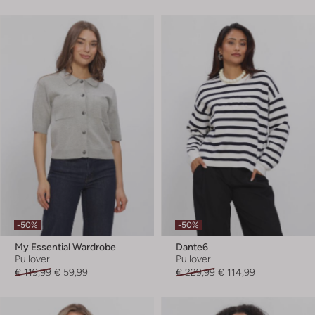
-50%
-50%
My Essential Wardrobe
Dante6
Pullover
Pullover
€ 119,99
€ 59,99
€ 229,99
€ 114,99