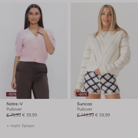
-50%
-60%
Notre-V
Suncoo
Pullover
Pullover
€ 79,99
€ 39,99
€ 149,99
€ 59,99
+ mehr farben