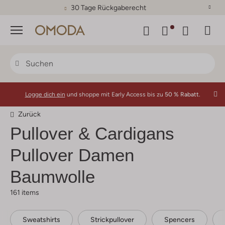
30 Tage Rückgaberecht
Menü
Logge dich ein
und shoppe mit Early Access bis zu
50 % Rabatt.
Zurück
Pullover & Cardigans
Pullover Damen
Baumwolle
161 items
Sweatshirts
Strickpullover
Spencers