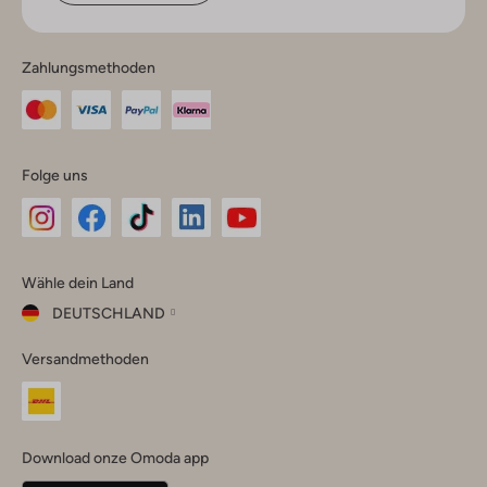
Zahlungsmethoden
Folge uns
Omoda
Omoda
Omoda
Omoda
Omoda
Wähle dein Land
Instagram
Facebook
TikTok
LinkedIn
YouTube
DEUTSCHLAND
Wähle
Versandmethoden
dein
Schließ
Land
Nederland
België
(Nederlands)
Download onze Omoda app
Belgique
(Français)