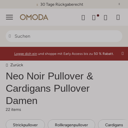
30 Tage Rückgaberecht
Menü
Logge dich ein
und shoppe mit Early Access bis zu
50 % Rabatt.
Zurück
Neo Noir
Pullover &
Cardigans Pullover
Damen
22 items
Strickpullover
Rollkragenpullover
Cardigans