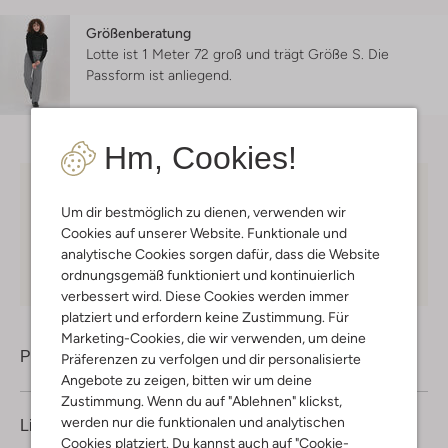
Größenberatung
Lotte ist 1 Meter 72 groß und trägt Größe S.
Die
Passform ist
anliegend
.
Hm, Cookies!
Kostenloser Versand
ab € 75 für Club-Omoda
Um dir bestmöglich zu dienen, verwenden wir
Mitglieder in Deutschland
Cookies auf unserer Website. Funktionale und
Kauf auf Rechnung
30 Tagen
Rückgaberecht
analytische Cookies sorgen dafür, dass die Website
ordnungsgemäß funktioniert und kontinuierlich
verbessert wird. Diese Cookies werden immer
platziert und erfordern keine Zustimmung. Für
Marketing-Cookies, die wir verwenden, um deine
Produktinformation
Präferenzen zu verfolgen und dir personalisierte
Angebote zu zeigen, bitten wir um deine
Zustimmung. Wenn du auf "Ablehnen" klickst,
werden nur die funktionalen und analytischen
Lieferung & Rückgabe
Cookies platziert. Du kannst auch auf "Cookie-