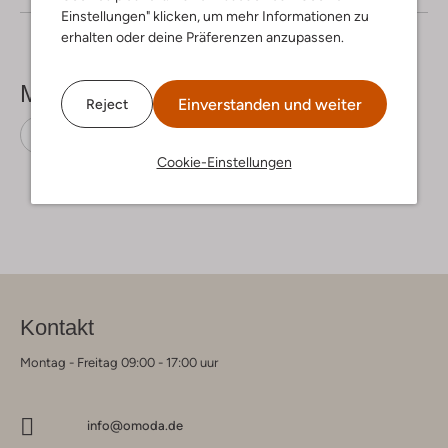
Einstellungen" klicken, um mehr Informationen zu
erhalten oder deine Präferenzen anzupassen.
Mehr sehen
Einverstanden und weiter
Reject
Rollkragenpullover
Freebird
Viskose
Cookie-Einstellungen
Kontakt
Montag - Freitag 09:00 - 17:00 uur
info@omoda.de