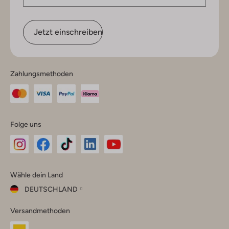
Jetzt einschreiben
Zahlungsmethoden
Folge uns
Omoda
Omoda
Omoda
Omoda
Omoda
Wähle dein Land
Instagram
Facebook
TikTok
LinkedIn
YouTube
DEUTSCHLAND
Wähle
Versandmethoden
dein
Schließ
Land