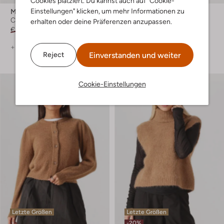
Cookies platziert. Du kannst auch auf "Cookie-
Einstellungen" klicken, um mehr Informationen zu
Msch Copenhagen
Msch Copenhagen
Cardigans
Pullover
erhalten oder deine Präferenzen anzupassen.
€ 89,99
€ 71,99
€ 79,99
+ mehr farben
+ mehr farben
Einverstanden und weiter
Reject
Cookie-Einstellungen
Letzte Größen
Letzte Größen
-20%