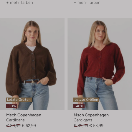
+ mehr farben
+ mehr farben
Letzte Größen
Letzte Größen
-30%
-40%
Msch Copenhagen
Msch Copenhagen
Cardigans
Cardigans
€ 89,99
€ 62,99
€ 89,99
€ 53,99