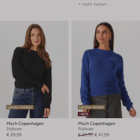
+ mehr farben
Letzte Größen
Letzter Artikel
-40%
Msch Copenhagen
Msch Copenhagen
Pullover
Pullover
€ 69,99
€ 69,99
€ 41,99