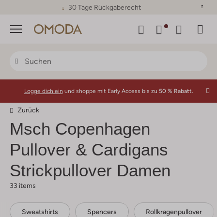
30 Tage Rückgaberecht
Menü
Logge dich ein
und shoppe mit Early Access bis zu
50 % Rabatt.
Zurück
Msch Copenhagen
Pullover & Cardigans
Strickpullover Damen
33 items
Sweatshirts
Spencers
Rollkragenpullover