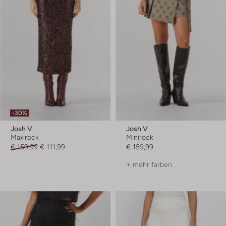
-30%
Josh V
Josh V
Maxirock
Minirock
€ 159,99
€ 111,99
€ 159,99
+ mehr farben