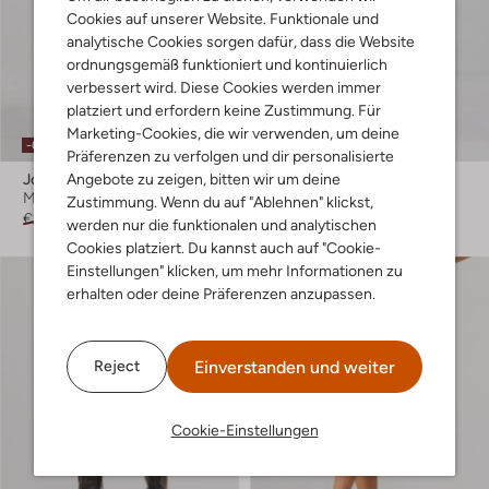
Cookies auf unserer Website. Funktionale und
analytische Cookies sorgen dafür, dass die Website
ordnungsgemäß funktioniert und kontinuierlich
verbessert wird. Diese Cookies werden immer
platziert und erfordern keine Zustimmung. Für
Letzter Artikel
Marketing-Cookies, die wir verwenden, um deine
-60%
Präferenzen zu verfolgen und dir personalisierte
Angebote zu zeigen, bitten wir um deine
Josh V
Josh V
Minirock
Minirock
Zustimmung. Wenn du auf "Ablehnen" klickst,
€ 159,99
€ 63,99
€ 149,99
werden nur die funktionalen und analytischen
Cookies platziert. Du kannst auch auf "Cookie-
Einstellungen" klicken, um mehr Informationen zu
erhalten oder deine Präferenzen anzupassen.
Einverstanden und weiter
Reject
Cookie-Einstellungen