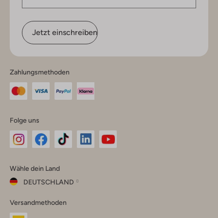
Jetzt einschreiben
Zahlungsmethoden
Folge uns
Omoda
Omoda
Omoda
Omoda
Omoda
Wähle dein Land
Instagram
Facebook
TikTok
LinkedIn
YouTube
DEUTSCHLAND
Wähle
Versandmethoden
dein
Schließ
Land