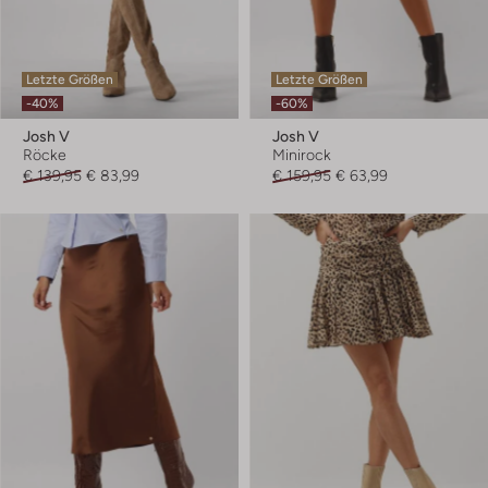
Letzte Größen
Letzte Größen
-40%
-60%
Josh V
Josh V
Röcke
Minirock
€ 139,95
€ 83,99
€ 159,95
€ 63,99