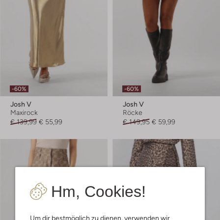
-60%
-60%
Josh V
Josh V
Maxirock
Röcke
€ 139,99
€ 55,99
€ 149,95
€ 59,99
Hm, Cookies!
Um dir bestmöglich zu dienen, verwenden wir