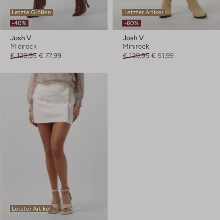
Letzte Größen
Letzter Artikel
-40%
-60%
Josh V
Josh V
Midirock
Minirock
€ 129,95
€ 77,99
€ 129,95
€ 51,99
Letzter Artikel