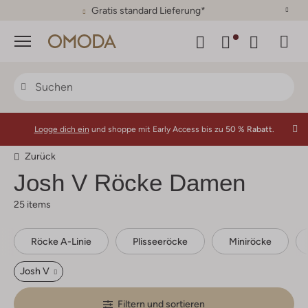
30 Tage Rückgaberecht
Menü
Logge dich ein
und shoppe mit Early Access bis zu
50 % Rabatt.
Zurück
Josh V
Röcke Damen
25 items
Röcke A-Linie
Plisseeröcke
Miniröcke
Josh V
Filtern und sortieren