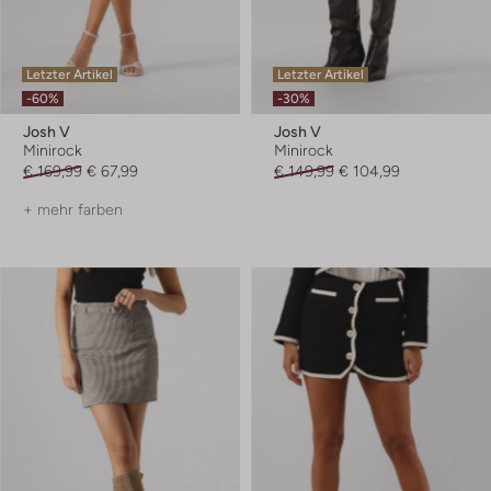
Letzter Artikel
Letzter Artikel
-60%
-30%
Josh V
Josh V
Minirock
Minirock
€ 169,99
€ 67,99
€ 149,99
€ 104,99
+ mehr farben