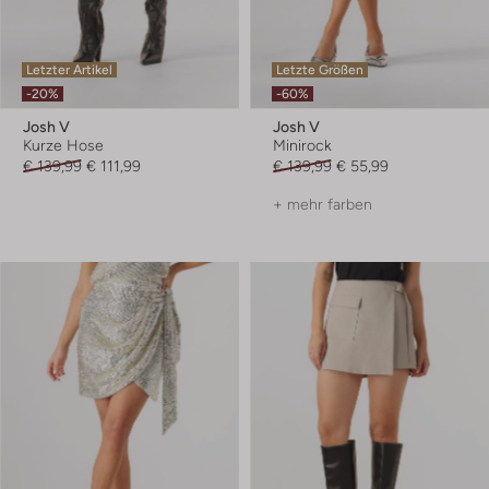
Letzter Artikel
Letzte Größen
-20%
-60%
Josh V
Josh V
Kurze Hose
Minirock
€ 139,99
€ 111,99
€ 139,99
€ 55,99
+ mehr farben