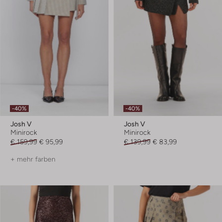
-40%
-40%
Josh V
Josh V
Minirock
Minirock
€ 159,99
€ 95,99
€ 139,99
€ 83,99
+ mehr farben