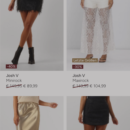
Letzte Größen
-40%
-30%
Josh V
Josh V
Minirock
Maxirock
€ 149,95
€ 89,99
€ 149,99
€ 104,99