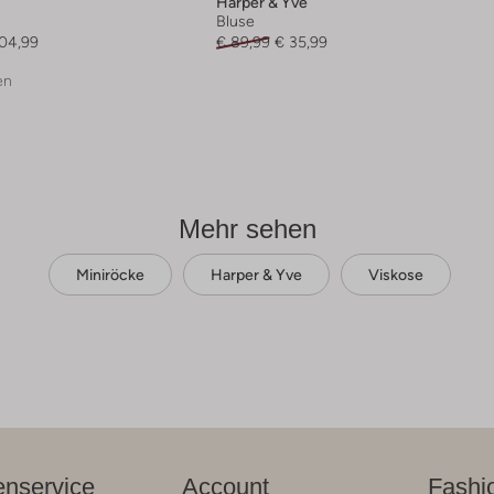
Harper & Yve
Bluse
104,99
€ 89,99
€ 35,99
en
Mehr sehen
Miniröcke
Harper & Yve
Viskose
nservice
Account
Fashi