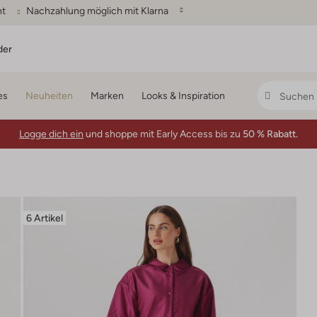
ht
Nachzahlung möglich mit Klarna
der
es
Neuheiten
Marken
Looks & Inspiration
Logge dich ein
und shoppe mit Early Access bis zu
50 % Rabatt.
6 Artikel