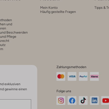
Mein Konto
Tipps & T
Häufig gestellte Fragen
ethoden
hen und
eren
 und Beschwerden
 und Pflege
srecht
hutz
um
Zahlungsmethoden
nd exklusiven
und gewinne einen
Folge uns
Omoda
Omoda
Omoda
Omoda
Om