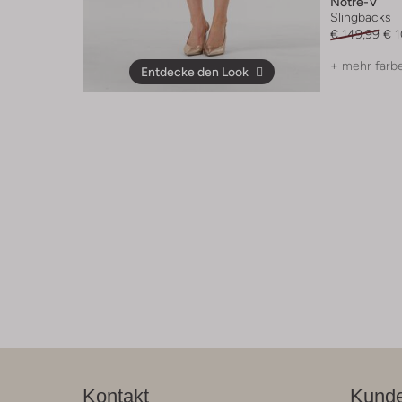
Notre-V
Slingbacks
€ 149,99
€ 
+ mehr farb
Entdecke den Look
Kontakt
Kunde