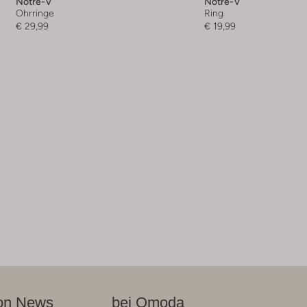
Notre-V
Notre-V
Ohrringe
Ring
€ 29,99
€ 19,99
on News
bei Omoda