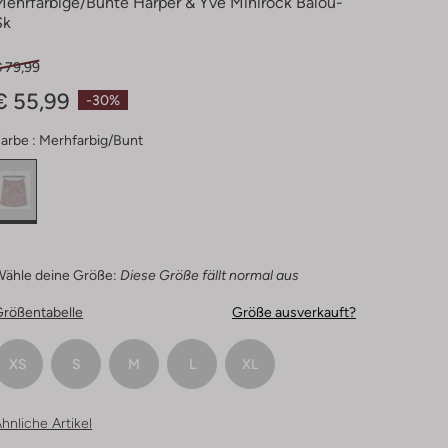
Mehrfarbige/bunte Harper & Yve Minirock Balou-
Sk
€ 79,99
€ 55,99
-30%
arbe :
Merhfarbig/bunt
Wähle deine Größe:
Diese Größe fällt normal aus
Größentabelle
Größe ausverkauft?
XS
S
M
L
XL
hnliche Artikel