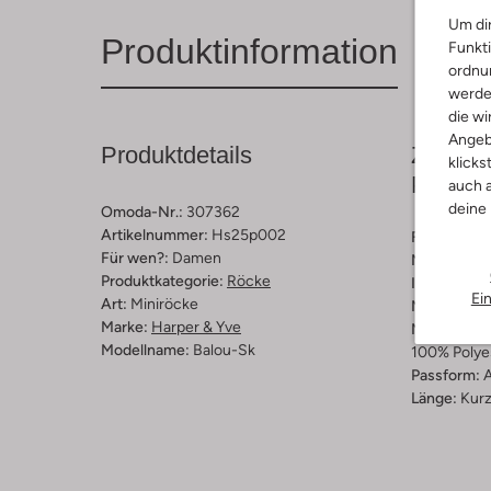
Um dir
Produktinformation
Funkti
ordnun
werde
die wi
Angeb
Produktdetails
Zusamm
klicks
Passfo
auch a
deine
Omoda-Nr.:
307362
Artikelnummer:
Hs25p002
Farbe :
Mer
Für wen?:
Damen
Muster:
Bl
Produktkategorie:
Röcke
Innenmateri
Ei
Art:
Miniröcke
Material:
Vi
Marke:
Harper & Yve
Materiaalp
Modellname:
Balou-Sk
100% Polye
Passform:
A
Länge:
Kur