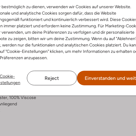
 bestmöglich zu dienen, verwenden wir Cookies auf unserer Website.
Lieferung & Rückgabe
onale und analytische Cookies sorgen dafür, dass die Website
gsgemäß funktioniert und kontinuierlich verbessert wird. Diese Cookie
n immer platziert und erfordern keine Zustimmung. Für Marketing-Cook
r verwenden, um deine Präferenzen zu verfolgen und dir personalisierte
ote zu zeigen, bitten wir um deine Zustimmung. Wenn du auf "Ablehnen
ensetzung &
t, werden nur die funktionalen und analytischen Cookies platziert. Du ka
rm
uf "Cookie-Einstellungen" klicken, um mehr Informationen zu erhalten o
 Präferenzen anzupassen.
hfarbig/bunt
umen
Cookie-
Reject
Einverstanden und weit
al:
Viskose
nstellungen
skose
ercentages:
ster, 100% Viscose
nliegend
z