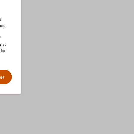
s
ies,
"
nnst
der
er