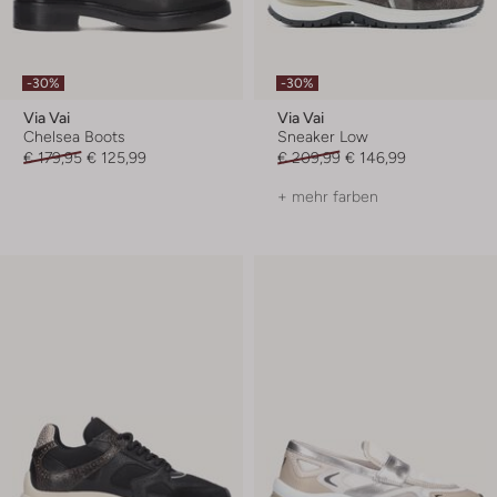
-30%
-30%
Via Vai
Via Vai
Chelsea Boots
Sneaker Low
€ 179,95
€ 125,99
€ 209,99
€ 146,99
+ mehr farben