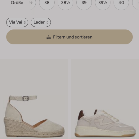
Größe
37
37½
38
38½
39
39½
40
Via Vai
Leder
Filtern und sortieren