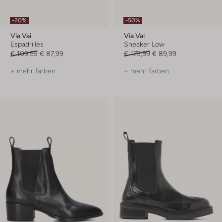
-20%
-50%
Via Vai
Via Vai
Espadrilles
Sneaker Low
€ 109,99
€ 87,99
€ 179,99
€ 89,99
+ mehr farben
+ mehr farben