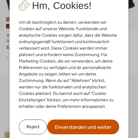
Hm, Cookies!
Letzte Größen
Um dir bestmöglich zu dienen, verwenden wir
-50%
-40%
Cookies auf unserer Website. Funktionale und
analytische Cookies sorgen dafür, dass die Website
Via Vai
Via Vai
Ankle Boots
Schnürboots
ordnungsgemäß funktioniert und kontinuierlich
€ 199,99
€ 119,99
€ 199,99
€ 99,99
verbessert wird. Diese Cookies werden immer
platziert und erfordern keine Zustimmung. Für
+ mehr farben
Marketing-Cookies, die wir verwenden, um deine
Präferenzen zu verfolgen und dir personalisierte
Angebote zu zeigen, bitten wir um deine
Zustimmung. Wenn du auf "Ablehnen" klickst,
werden nur die funktionalen und analytischen
Cookies platziert. Du kannst auch auf "Cookie-
Einstellungen" klicken, um mehr Informationen zu
erhalten oder deine Präferenzen anzupassen.
Einverstanden und weiter
Reject