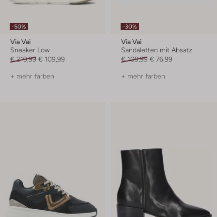
-50%
-30%
Via Vai
Via Vai
Sneaker Low
Sandaletten mit Absatz
€ 219,99
€ 109,99
€ 109,99
€ 76,99
+ mehr farben
+ mehr farben