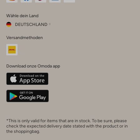
Omoda
Omoda
Omoda
Omoda
Omoda
Wähle dein Land
Instagram
Facebook
TikTok
LinkedIn
YouTube
DEUTSCHLAND
Wähle
Versandmethoden
dein
Schließ
Land
Nederland
België
(Nederlands)
Download onze Omoda app
Belgique
(Français)
Deutschland
*This is only valid for items that are in stock. To be sure, please
check the expected delivery date stated with the product or in
the shoppingbag.