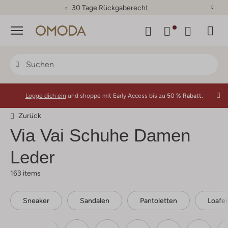
30 Tage Rückgaberecht
Menü
Logge dich ein
und shoppe mit Early Access bis zu
50 % Rabatt.
Zurück
Via Vai
Schuhe Damen
Leder
163 items
Sneaker
Sandalen
Pantoletten
Loafer