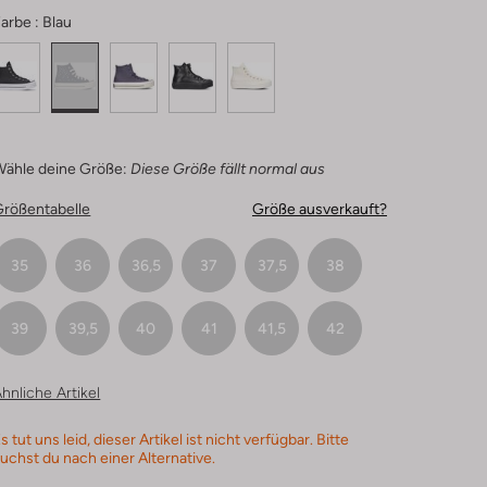
arbe :
Blau
Wähle deine Größe:
Diese Größe fällt normal aus
Größentabelle
Größe ausverkauft?
35
36
36,5
37
37,5
38
39
39,5
40
41
41,5
42
hnliche Artikel
s tut uns leid, dieser Artikel ist nicht verfügbar. Bitte
uchst du nach einer Alternative.