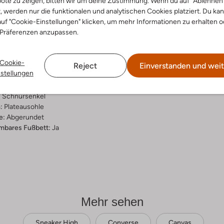
ote zu zeigen, bitten wir um deine Zustimmung. Wenn du auf "Ablehnen
t, werden nur die funktionalen und analytischen Cookies platziert. Du ka
ensetzung &
uf "Cookie-Einstellungen" klicken, um mehr Informationen zu erhalten o
rm
 Präferenzen anzupassen.
Cookie-
ial:
Canvas
Reject
Einverstanden und weit
nstellungen
al:
Stoff/textil
hle:
Gummi
:
Schnürsenkel
:
Plateausohle
e:
Abgerundet
bares Fußbett:
Ja
Mehr sehen
Sneaker High
Converse
Canvas