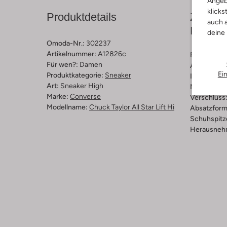
Angeb
klicks
Produktdetails
Zusamm
auch a
Passfo
deine
Omoda-Nr.:
302237
Artikelnummer:
A12826c
Farbe :
Blau
Für wen?:
Damen
Außenmater
Ei
Produktkategorie:
Sneaker
Innenmateri
Art:
Sneaker High
Material So
Marke:
Converse
Verschluss
Modellname:
Chuck Taylor All Star Lift Hi
Absatzform
Schuhspitz
Herausnehm