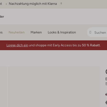
ht
Nachzahlung möglich mit Klarna
der
es
Neuheiten
Marken
Looks & Inspiration
Logge dich ein
und shoppe mit Early Access bis zu
50 % Rabatt.
S