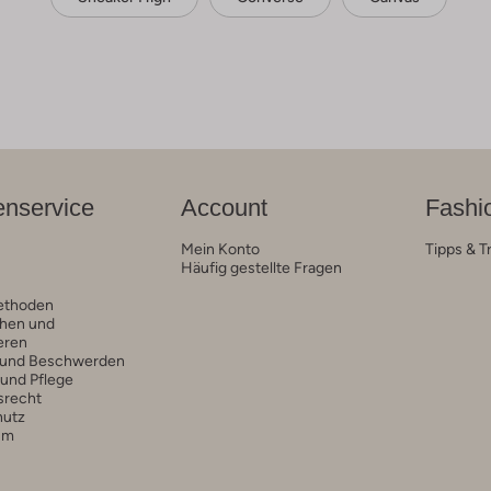
nservice
Account
Fashi
Mein Konto
Tipps & T
Häufig gestellte Fragen
ethoden
hen und
eren
 und Beschwerden
 und Pflege
srecht
hutz
um