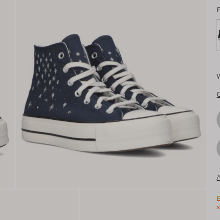
F
Ä
E
s