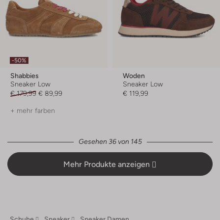
-50%
Shabbies
Woden
Sneaker Low
Sneaker Low
€ 179,99
€ 89,99
€ 119,99
+ mehr farben
Gesehen 36 von 145
Mehr Produkte anzeigen
Schuhe
Sneaker
Sneaker Damen