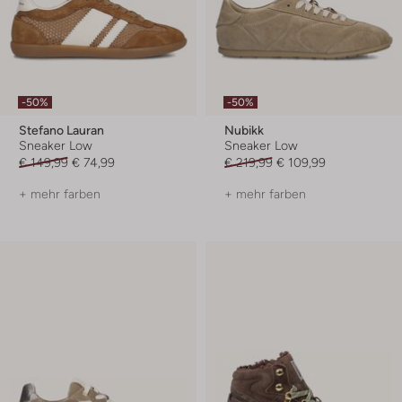
-50%
-50%
Stefano Lauran
Nubikk
Sneaker Low
Sneaker Low
€ 149,99
€ 74,99
€ 219,99
€ 109,99
+ mehr farben
+ mehr farben