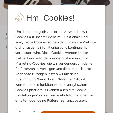
Hm, Cookies!
Back70
Back70
Um dir bestmöglich zu dienen, verwenden wir
Sneaker Low
Sneaker Low
Cookies auf unserer Website. Funktionale und
€ 149,99
€ 149,99
analytische Cookies sorgen dafür, dass die Website
+ mehr farben
+ mehr farben
ordnungsgemäß funktioniert und kontinuierlich
verbessert wird. Diese Cookies werden immer
platziert und erfordern keine Zustimmung. Für
Marketing-Cookies, die wir verwenden, um deine
Präferenzen zu verfolgen und dir personalisierte
Angebote zu zeigen, bitten wir um deine
Zustimmung. Wenn du auf "Ablehnen" klickst,
werden nur die funktionalen und analytischen
Cookies platziert. Du kannst auch auf "Cookie-
Einstellungen" klicken, um mehr Informationen zu
erhalten oder deine Präferenzen anzupassen.