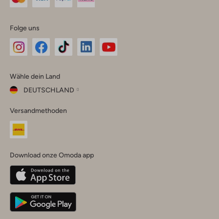
Folge uns
Omoda
Omoda
Omoda
Omoda
Omoda
Wähle dein Land
Instagram
Facebook
TikTok
LinkedIn
YouTube
DEUTSCHLAND
Wähle
Versandmethoden
dein
Schließ
Land
Nederland
België
(Nederlands)
Download onze Omoda app
Belgique
(Français)
Deutschland