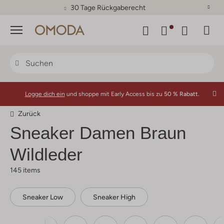
30 Tage Rückgaberecht
Menü
Logge dich ein
und shoppe mit Early Access bis zu
50 % Rabatt.
Zurück
Sneaker Damen Braun
Wildleder
145 items
Sneaker Low
Sneaker High