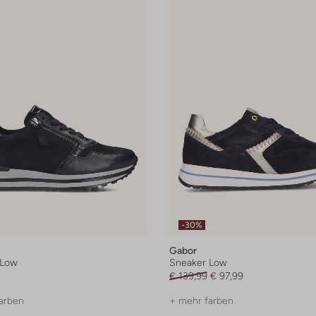
-30%
Gabor
 Low
Sneaker Low
€ 139,99
€ 97,99
arben
+ mehr farben