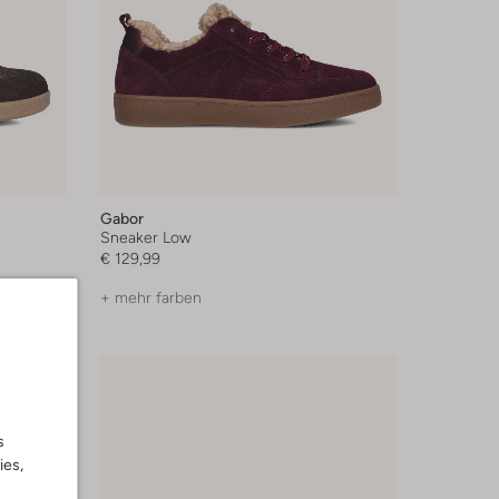
Gabor
Sneaker Low
€ 129,99
+ mehr farben
s
ies,