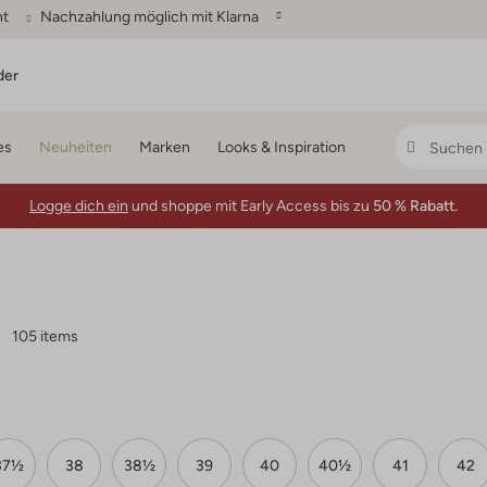
ht
Nachzahlung möglich mit Klarna
der
es
Neuheiten
Marken
Looks & Inspiration
Logge dich ein
und shoppe mit Early Access bis zu
50 % Rabatt.
105 items
37½
38
38½
39
40
40½
41
42