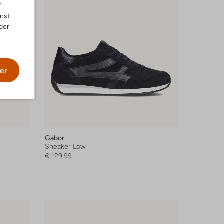
"
nnst
der
er
Gabor
Sneaker Low
€ 129,99