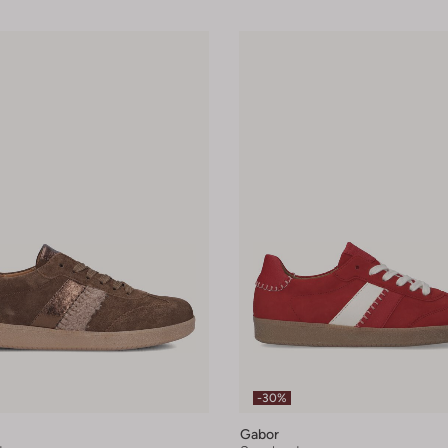
-30%
Gabor