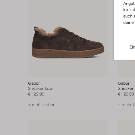
Angeb
klicks
auch a
deine
Ei
Gabor
Gabor
Sneaker Low
Sneaker
€ 129,99
€ 129,99
+ mehr farben
+ mehr f