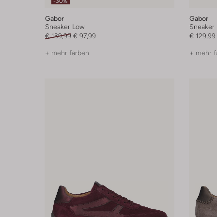
-30%
Gabor
Gabor
Sneaker Low
Sneaker
€ 139,99
€ 97,99
€ 129,99
+ mehr farben
+ mehr f