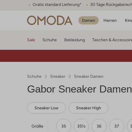
Gratis standard Lieferung*
30 Tage Rückgaberec
Damen
Herren
Kin
Sale
Schuhe
Bekleidung
Taschen & Accessoir
Schuhe
Sneaker
Sneaker Damen
Gabor Sneaker Damen
Sneaker Low
Sneaker High
Größe
35
35½
36
37