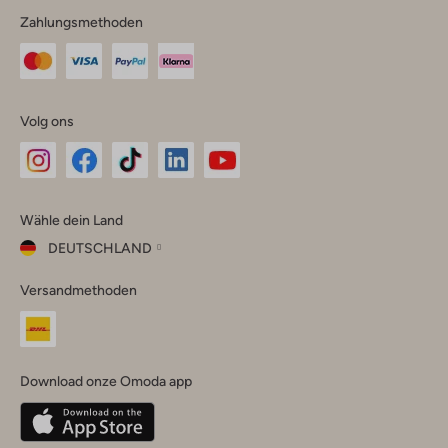
Zahlungsmethoden
Volg ons
Omoda
Omoda
Omoda
Omoda
Omoda
Wähle dein Land
Instagram
Facebook
TikTok
LinkedIn
YouTube
DEUTSCHLAND
Wähle
Versandmethoden
dein
Schließ
Land
Nederland
België
(Nederlands)
Download onze Omoda app
Belgique
(Français)
Deutschland