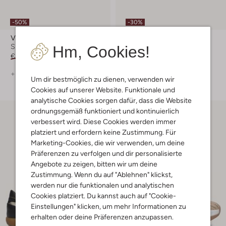
-50%
-30%
Via Vai
Back70
Sneaker Low
Sneaker Low
Hm, Cookies!
€ 199,99
€ 99,99
€ 149,99
€ 104,99
+ mehr farben
+ mehr farben
Um dir bestmöglich zu dienen, verwenden wir
Cookies auf unserer Website. Funktionale und
analytische Cookies sorgen dafür, dass die Website
ordnungsgemäß funktioniert und kontinuierlich
verbessert wird. Diese Cookies werden immer
platziert und erfordern keine Zustimmung. Für
Marketing-Cookies, die wir verwenden, um deine
Präferenzen zu verfolgen und dir personalisierte
Angebote zu zeigen, bitten wir um deine
Zustimmung. Wenn du auf "Ablehnen" klickst,
werden nur die funktionalen und analytischen
Cookies platziert. Du kannst auch auf "Cookie-
Einstellungen" klicken, um mehr Informationen zu
erhalten oder deine Präferenzen anzupassen.