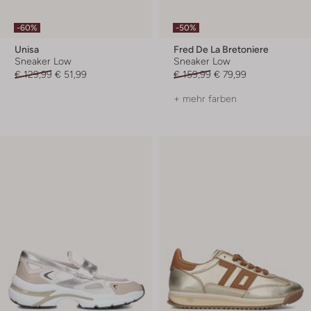
-60%
-50%
Unisa
Fred De La Bretoniere
Sneaker Low
Sneaker Low
€ 129,99
€ 51,99
€ 159,99
€ 79,99
+ mehr farben