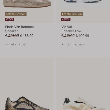
Letzte Größen
Letzte Größen
-20%
-50%
Floris Van Bommel
Via Vai
Sneaker
Sneaker Low
€ 229,99
€ 183,99
€ 219,99
€ 109,99
+ mehr farben
+ mehr farben