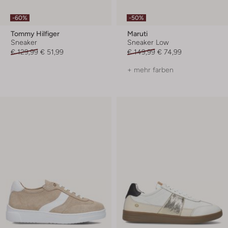
-60%
-50%
Tommy Hilfiger
Maruti
Sneaker
Sneaker Low
€ 129,99
€ 51,99
€ 149,99
€ 74,99
+ mehr farben