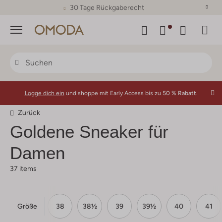
30 Tage Rückgaberecht
Menü
Logge dich ein
und shoppe mit Early Access bis zu
50 % Rabatt.
Zurück
Goldene Sneaker für
Damen
37 items
Größe
37
37½
38
38½
39
39½
40
41