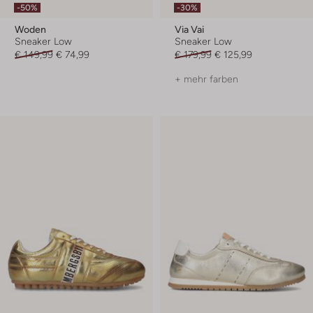
-50%
-30%
Woden
Via Vai
Sneaker Low
Sneaker Low
€ 149,99
€ 74,99
€ 179,99
€ 125,99
+ mehr farben