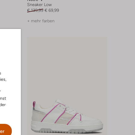
Sneaker Low
€ 139,99
€ 69,99
+ mehr farben
s
ies,
"
nnst
der
er