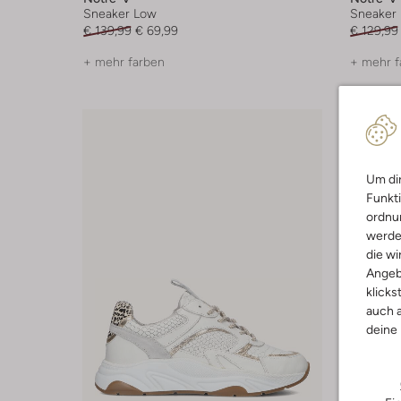
Sneaker Low
Sneaker
€ 139,99
€ 69,99
€ 129,99
+ mehr farben
+ mehr f
Um dir
Funkti
ordnun
werde
die wi
Angeb
klicks
auch a
deine