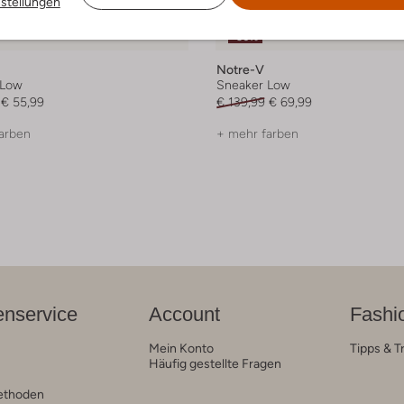
nstellungen
-50%
Notre-V
 Low
Sneaker Low
€ 55,99
€ 139,99
€ 69,99
arben
+ mehr farben
nservice
Account
Fashi
Mein Konto
Tipps & T
Häufig gestellte Fragen
ethoden