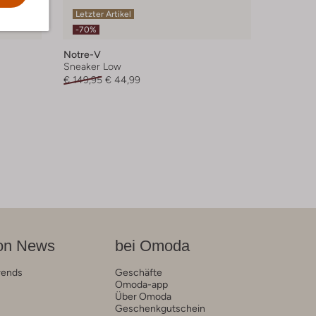
Letzter Artikel
-70%
Notre-V
Sneaker Low
€ 149,95
€ 44,99
on News
bei Omoda
rends
Geschäfte
Omoda-app
Über Omoda
Geschenkgutschein