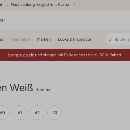
ht
Nachzahlung möglich mit Klarna
der
es
Neuheiten
Marken
Looks & Inspiration
Logge dich ein
und shoppe mit Early Access bis zu
50 % Rabatt.
n Weiß
8 items
40
41
42
43