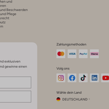
hen und
eren
 und Beschwerden
 und Pflege
srecht
hutz
um
Zahlungsmethoden
nd exklusiven
und gewinne einen
Volg ons
Omoda
Omoda
Omoda
Omoda
Om
Wähle dein Land
Instagram
Facebook
TikTok
LinkedI
Yo
DEUTSCHLAND
Wähle