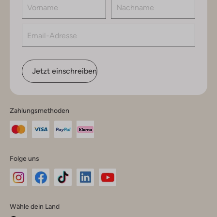
Jetzt einschreiben
Zahlungsmethoden
Folge uns
Omoda
Omoda
Omoda
Omoda
Omoda
Wähle dein Land
Instagram
Facebook
TikTok
LinkedIn
YouTube