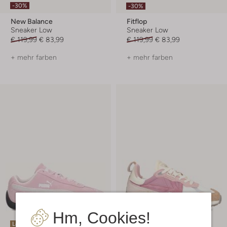
-30%
-30%
New Balance
Fitflop
Sneaker Low
Sneaker Low
€ 119,99
€ 83,99
€ 119,99
€ 83,99
+ mehr farben
+ mehr farben
Hm, Cookies!
Letzte Größen