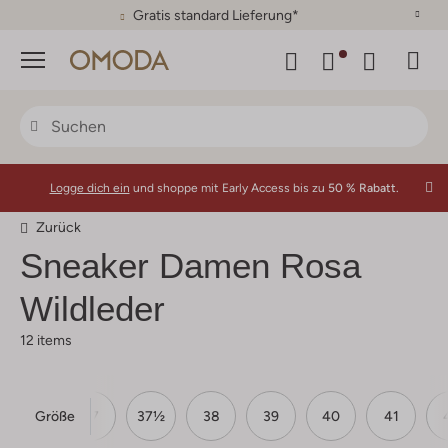
Gratis standard Lieferung*
Menü
Logge dich ein
und shoppe mit Early Access bis zu
50 % Rabatt.
Zurück
Sneaker Damen Rosa
Wildleder
12 items
Größe
36
37
37½
38
39
40
41