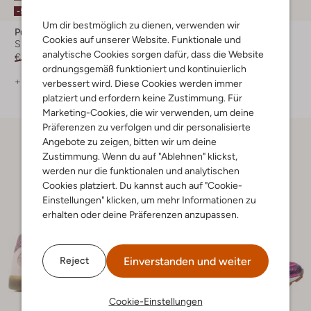
-50%
-50%
Um dir bestmöglich zu dienen, verwenden wir
Puma
Kaotiko
Cookies auf unserer Website. Funktionale und
Sneaker Low
Sneaker Low
analytische Cookies sorgen dafür, dass die Website
€ 109,99
€ 54,99
€ 119,99
€ 59,99
ordnungsgemäß funktioniert und kontinuierlich
+ mehr farben
+ mehr farben
verbessert wird. Diese Cookies werden immer
platziert und erfordern keine Zustimmung. Für
Marketing-Cookies, die wir verwenden, um deine
Präferenzen zu verfolgen und dir personalisierte
Angebote zu zeigen, bitten wir um deine
Zustimmung. Wenn du auf "Ablehnen" klickst,
werden nur die funktionalen und analytischen
Cookies platziert. Du kannst auch auf "Cookie-
Einstellungen" klicken, um mehr Informationen zu
erhalten oder deine Präferenzen anzupassen.
Einverstanden und weiter
Reject
Cookie-Einstellungen