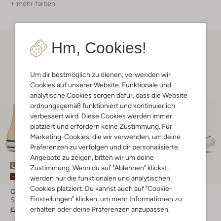
+ mehr farben
Hm, Cookies!
Um dir bestmöglich zu dienen, verwenden wir
Cookies auf unserer Website. Funktionale und
analytische Cookies sorgen dafür, dass die Website
ordnungsgemäß funktioniert und kontinuierlich
verbessert wird. Diese Cookies werden immer
platziert und erfordern keine Zustimmung. Für
Marketing-Cookies, die wir verwenden, um deine
Präferenzen zu verfolgen und dir personalisierte
Angebote zu zeigen, bitten wir um deine
Letzter Artikel
Letzter Artikel
Zustimmung. Wenn du auf "Ablehnen" klickst,
-50%
-50%
werden nur die funktionalen und analytischen
Cookies platziert. Du kannst auch auf "Cookie-
Converse
Converse
Einstellungen" klicken, um mehr Informationen zu
Sneaker High
Sneaker High
erhalten oder deine Präferenzen anzupassen.
€ 54,95
€ 26,99
€ 74,99
€ 36,99