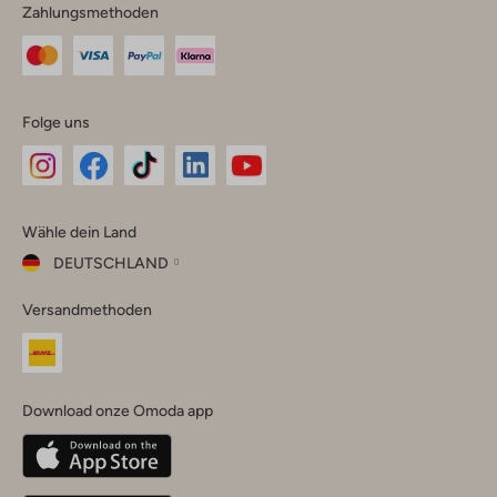
Zahlungsmethoden
Folge uns
Omoda
Omoda
Omoda
Omoda
Omoda
Wähle dein Land
Instagram
Facebook
TikTok
LinkedIn
YouTube
DEUTSCHLAND
Wähle
Versandmethoden
dein
Schließ
Land
Nederland
België
(Nederlands)
Download onze Omoda app
Belgique
(Français)
Deutschland