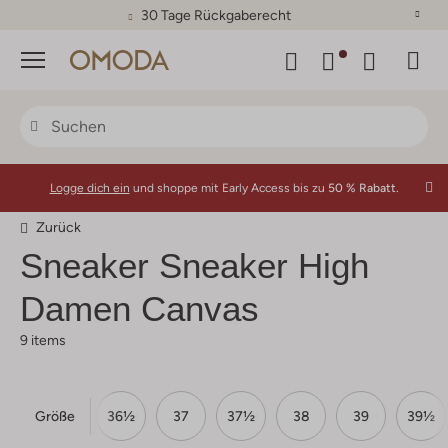
30 Tage Rückgaberecht
Menü
Logge dich ein
und shoppe mit Early Access bis zu
50 % Rabatt.
Zurück
Sneaker Sneaker High
Damen Canvas
9 items
Größe
35
36
36½
37
37½
38
39
39½