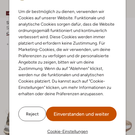
Letzte Größen
Um dir bestmöglich zu dienen, verwenden wir
-60%
-30%
Cookies auf unserer Website. Funktionale und
Stefano Lauran
Back70
analytische Cookies sorgen dafür, dass die Website
Sneaker Low
Sneaker Low
ordnungsgemäß funktioniert und kontinuierlich
€ 149,99
€ 59,99
€ 149,99
€ 104,99
verbessert wird. Diese Cookies werden immer
platziert und erfordern keine Zustimmung. Für
+ mehr farben
+ mehr farben
Marketing-Cookies, die wir verwenden, um deine
Präferenzen zu verfolgen und dir personalisierte
Angebote zu zeigen, bitten wir um deine
Zustimmung. Wenn du auf "Ablehnen" klickst,
werden nur die funktionalen und analytischen
Cookies platziert. Du kannst auch auf "Cookie-
Einstellungen" klicken, um mehr Informationen zu
erhalten oder deine Präferenzen anzupassen.
Einverstanden und weiter
Reject
Cookie-Einstellungen