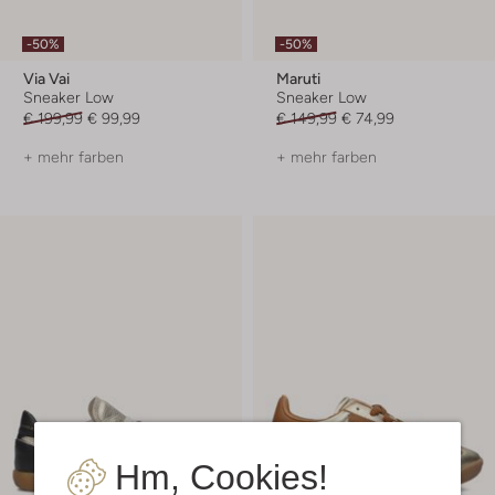
-50%
-50%
Via Vai
Maruti
Sneaker Low
Sneaker Low
€ 199,99
€ 99,99
€ 149,99
€ 74,99
+ mehr farben
+ mehr farben
Hm, Cookies!