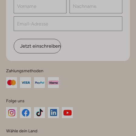
Jetzt einschreiben
Zahlungsmethoden
Folge uns
Omoda
Omoda
Omoda
Omoda
Omoda
Wähle dein Land
Instagram
Facebook
TikTok
LinkedIn
YouTube