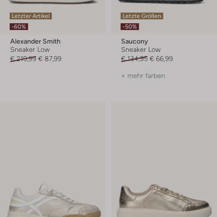
Letzter Artikel
Letzte Größen
-60%
-50%
Alexander Smith
Saucony
Sneaker Low
Sneaker Low
€ 219,99
€ 87,99
€ 134,95
€ 66,99
+ mehr farben