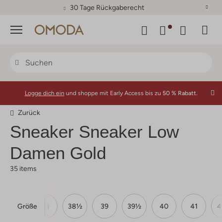
30 Tage Rückgaberecht
Menü
Logge dich ein
und shoppe mit Early Access bis zu
50 % Rabatt.
Zurück
Sneaker Sneaker Low
Damen Gold
35 items
Größe
37½
38
38½
39
39½
40
41
4