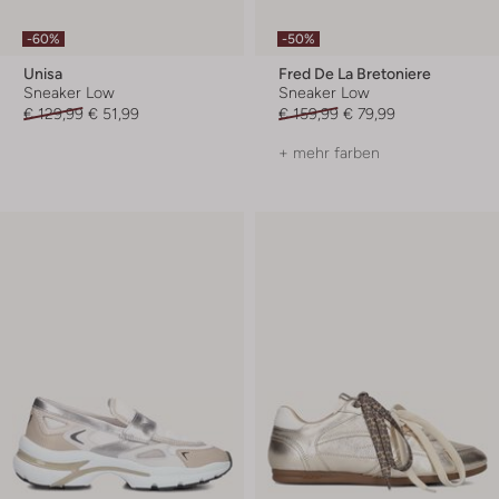
-60%
-50%
Unisa
Fred De La Bretoniere
Sneaker Low
Sneaker Low
€ 129,99
€ 51,99
€ 159,99
€ 79,99
+ mehr farben