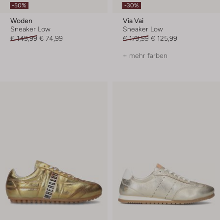
-50%
-30%
Woden
Via Vai
Sneaker Low
Sneaker Low
€ 149,99
€ 74,99
€ 179,99
€ 125,99
+ mehr farben