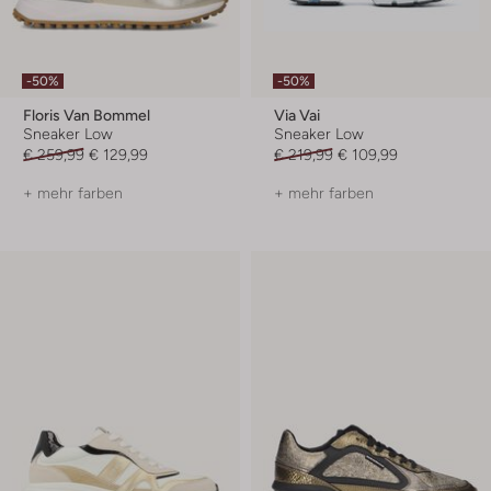
-50%
-50%
Floris Van Bommel
Via Vai
Sneaker Low
Sneaker Low
€ 259,99
€ 129,99
€ 219,99
€ 109,99
+ mehr farben
+ mehr farben