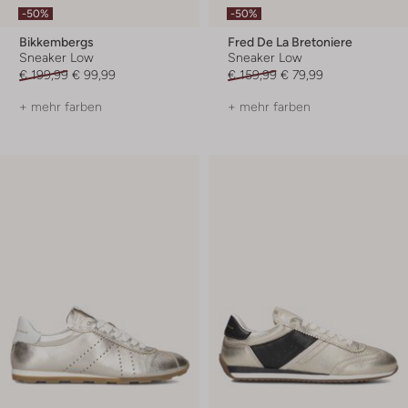
-50%
-50%
Bikkembergs
Fred De La Bretoniere
Sneaker Low
Sneaker Low
€ 199,99
€ 99,99
€ 159,99
€ 79,99
+ mehr farben
+ mehr farben