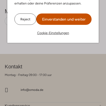
erhalten oder deine Präferenzen anzupassen.
Mehr sehen
Einverstanden und weiter
Reject
Sneaker Low
Converse
Leder-Optik
Cookie-Einstellungen
Kontakt
Montag - Freitag 09:00 - 17:00 uur
info@omoda.de
Kundenservice