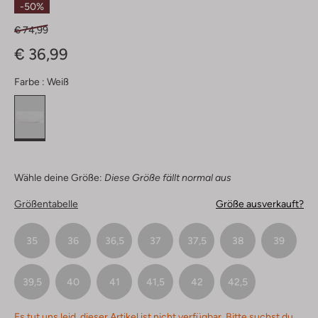
-50%
€ 74,99
€ 36,99
Farbe :
Weiß
Wähle deine Größe:
Diese Größe fällt normal aus
Größentabelle
Größe ausverkauft?
35
36
36,5
37
37,5
38
39
39,5
40
41
41,5
42
42,5
Es tut uns leid, dieser Artikel ist nicht verfügbar. Bitte suchst du