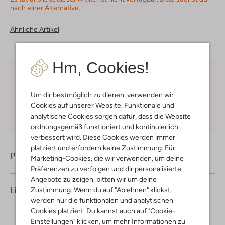
nach einer Alternative.
Ähnliche Artikel
Hm, Cookies!
Kostenloser Versand
ab € 75 für Club-Omoda
Mitglieder in Deutschland
Um dir bestmöglich zu dienen, verwenden wir
Kauf auf Rechnung
30 Tagen
Rückgaberecht
Cookies auf unserer Website. Funktionale und
analytische Cookies sorgen dafür, dass die Website
ordnungsgemäß funktioniert und kontinuierlich
verbessert wird. Diese Cookies werden immer
platziert und erfordern keine Zustimmung. Für
Produktinformation
Marketing-Cookies, die wir verwenden, um deine
Präferenzen zu verfolgen und dir personalisierte
Angebote zu zeigen, bitten wir um deine
Zustimmung. Wenn du auf "Ablehnen" klickst,
Lieferung & Rückgabe
werden nur die funktionalen und analytischen
Cookies platziert. Du kannst auch auf "Cookie-
Einstellungen" klicken, um mehr Informationen zu