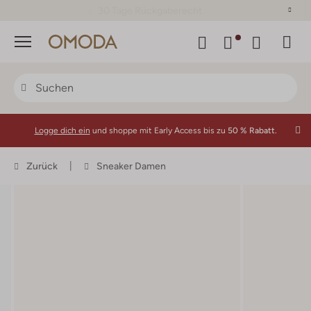
30 Tage Rückgaberecht
Menü
Logge dich ein
und shoppe mit Early Access bis zu
50 % Rabatt.
Zurück
Sneaker Damen