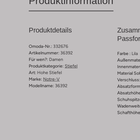
Produktinformation
Produktdetails
Zusamm
Passfo
Omoda-Nr.:
332676
Artikelnummer:
36392
Farbe :
Lila
Für wen?:
Damen
Außenmater
Produktkategorie:
Stiefel
Innenmateri
Art:
Hohe Stiefel
Material So
Marke:
Notre-V
Verschluss
Modellname:
36392
Absatzform
Absatzhöhe
Schuhspitz
Wadenweit
Schafthöhe 