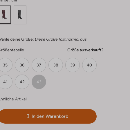
arbe :
Lila
Wähle deine Größe:
Diese Größe fällt normal aus
Größentabelle
Größe ausverkauft?
35
36
37
38
39
40
41
42
43
hnliche Artikel
In den Warenkorb