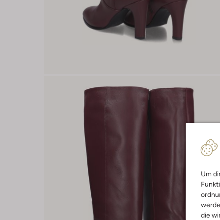
Um dir
Funkti
ordnun
werde
die wi