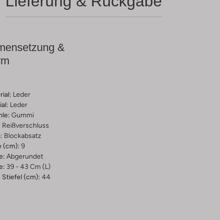
Lieferung & Rückgabe
ensetzung &
rm
ial:
Leder
al:
Leder
hle:
Gummi
:
Reißverschluss
:
Blockabsatz
 (cm):
9
e:
Abgerundet
e:
39 - 43 Cm (l)
Stiefel (cm):
44