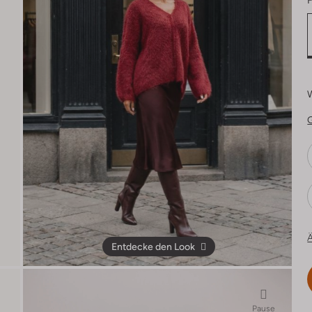
F
Ä
Entdecke den Look
Pause