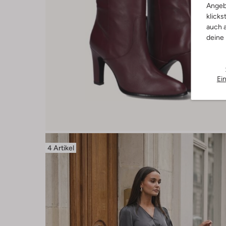
Angeb
klicks
auch a
deine
Ei
4 Artikel