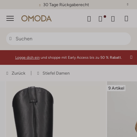
30 Tage Rückgaberecht
Menü
Logge dich ein
und shoppe mit Early Access bis zu
50 % Rabatt.
Zurück
Stiefel Damen
9 Artikel