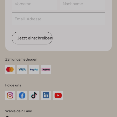
Jetzt einschreiben
Zahlungsmethoden
Folge uns
Omoda
Omoda
Omoda
Omoda
Omoda
Wähle dein Land
Instagram
Facebook
TikTok
LinkedIn
YouTube