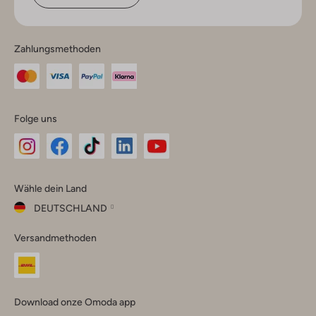
Zahlungsmethoden
Folge uns
Omoda
Omoda
Omoda
Omoda
Omoda
Wähle dein Land
Instagram
Facebook
TikTok
LinkedIn
YouTube
DEUTSCHLAND
Wähle
Versandmethoden
dein
Schließ
Land
Nederland
België
(Nederlands)
Download onze Omoda app
Belgique
(Français)