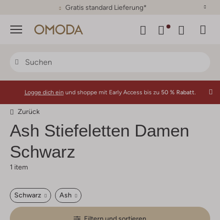
30 Tage Rückgaberecht
Menü
Logge dich ein
und shoppe mit Early Access bis zu
50 % Rabatt.
Zurück
Ash
Stiefeletten Damen
Schwarz
1 item
Schwarz
Ash
Filtern und sortieren