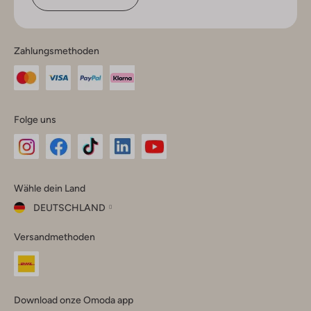
Zahlungsmethoden
Folge uns
Omoda
Omoda
Omoda
Omoda
Omoda
Wähle dein Land
Instagram
Facebook
TikTok
LinkedIn
YouTube
DEUTSCHLAND
Wähle
Versandmethoden
dein
Schließ
Land
Nederland
België
(Nederlands)
Download onze Omoda app