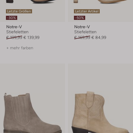
Letzte Größen
Letzter Artikel
-30%
-50%
Notre-V
Notre-V
Stiefeletten
Stiefeletten
€ 199,99
€ 139,99
€ 169,99
€ 84,99
+ mehr farben