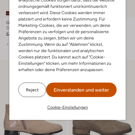
analytische Cookies sorgen dafür, dass die Website
ordnungsgemäß funktioniert und kontinuierlich
verbessert wird. Diese Cookies werden immer
-30%
-50%
platziert und erfordern keine Zustimmung. Für
Gabor
Notre-V
Marketing-Cookies, die wir verwenden, um deine
Stiefeletten
Stiefeletten
Präferenzen zu verfolgen und dir personalisierte
€ 139,99
€ 97,99
€ 179,99
€ 89,99
Angebote zu zeigen, bitten wir um deine
+ mehr farben
+ mehr farben
Zustimmung. Wenn du auf "Ablehnen" klickst,
werden nur die funktionalen und analytischen
Cookies platziert. Du kannst auch auf "Cookie-
Einstellungen" klicken, um mehr Informationen zu
erhalten oder deine Präferenzen anzupassen.
Einverstanden und weiter
Reject
Cookie-Einstellungen