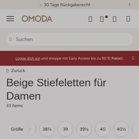
30 Tage Rückgaberecht
Menü
Logge dich ein
und shoppe mit Early Access bis zu
50 % Rabatt.
Zurück
Beige Stiefeletten für
Damen
33 items
Größe
37½
38
38½
39
39½
40
40½