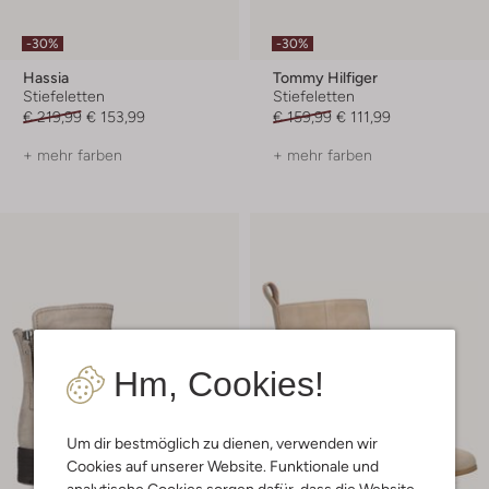
-30%
-30%
Hassia
Tommy Hilfiger
Stiefeletten
Stiefeletten
€ 219,99
€ 153,99
€ 159,99
€ 111,99
+ mehr farben
+ mehr farben
Hm, Cookies!
Um dir bestmöglich zu dienen, verwenden wir
Cookies auf unserer Website. Funktionale und