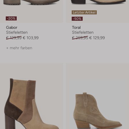
Letzter Artikel
-20%
-50%
Gabor
Toral
Stiefeletten
Stiefeletten
€ 129,99
€ 103,99
€ 259,95
€ 129,99
+ mehr farben