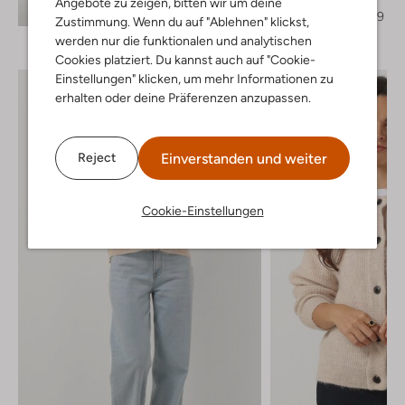
Angebote zu zeigen, bitten wir um deine
Entdecke den Look
€ 199,95
€ 79,99
Zustimmung. Wenn du auf "Ablehnen" klickst,
werden nur die funktionalen und analytischen
Cookies platziert. Du kannst auch auf "Cookie-
Einstellungen" klicken, um mehr Informationen zu
erhalten oder deine Präferenzen anzupassen.
Einverstanden und weiter
Reject
Cookie-Einstellungen