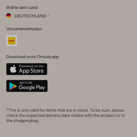
Wähle dein Land
Instagram
Facebook
TikTok
LinkedIn
YouTube
DEUTSCHLAND
Wähle
Versandmethoden
dein
Schließ
Land
Nederland
België
(Nederlands)
Download onze Omoda app
Belgique
(Français)
Deutschland
*This is only valid for items that are in stock. To be sure, please
check the expected delivery date stated with the product or in
the shoppingbag.