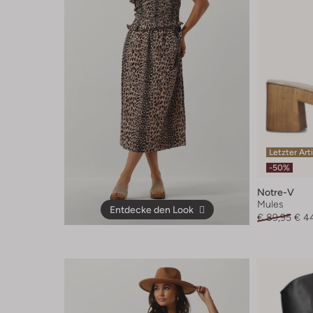
Letzter Art
-50%
Notre-V
Mules
Entdecke den Look
€ 89,95
€ 4