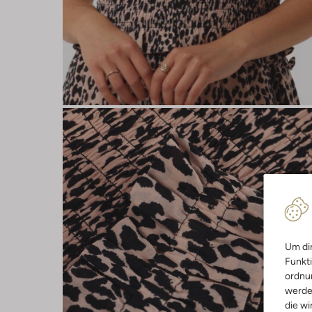
Um dir
Funkti
ordnun
werde
die wi