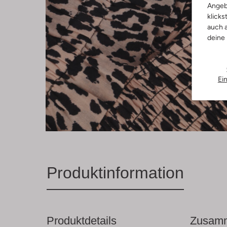
Angeb
klicks
auch a
deine
Ei
Produktinformation
Produktdetails
Zusamm