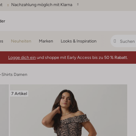
ht
Nachzahlung möglich mit Klarna
der
es
Neuheiten
Marken
Looks & Inspiration
Logge dich ein
und shoppe mit Early Access bis zu
50 % Rabatt.
T-Shirts Damen
7 Artikel