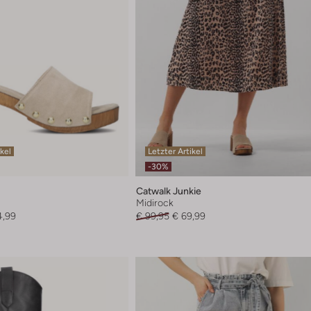
ikel
Letzter Artikel
-30%
Catwalk Junkie
Midirock
4,99
€ 99,95
€ 69,99