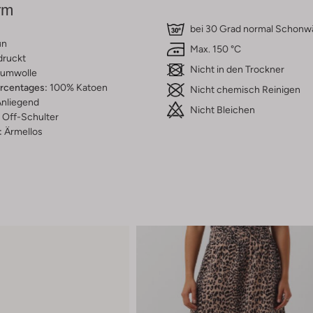
rm
bei 30 Grad normal Schon
un
Max. 150 °C
druckt
Nicht in den Trockner
umwolle
ercentages:
100% Katoen
Nicht chemisch Reinigen
nliegend
Nicht Bleichen
Off-Schulter
:
Ärmellos