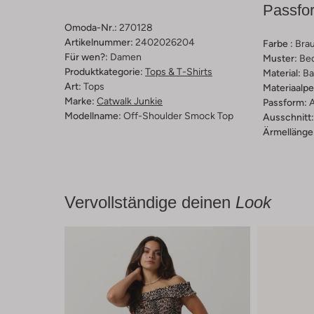
Passfo
Omoda-Nr.:
270128
Artikelnummer:
2402026204
Farbe :
Bra
Für wen?:
Damen
Muster:
Be
Produktkategorie:
Tops & T-Shirts
Material:
Ba
Art:
Tops
Materiaalp
Marke:
Catwalk Junkie
Passform:
A
Modellname:
Off-Shoulder Smock Top
Ausschnitt:
Ärmellänge
Vervollständige deinen
Look