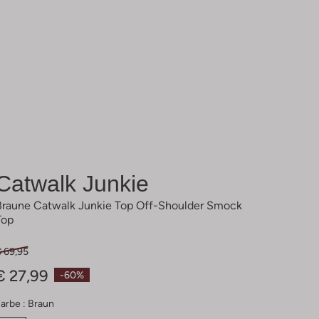
Catwalk Junkie
Braune Catwalk Junkie Top Off-Shoulder Smock
Top
€ 69,95
€ 27,99
-60%
arbe :
Braun