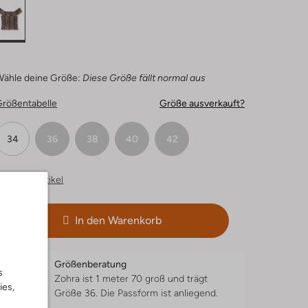
Wähle deine Größe:
Diese Größe fällt normal aus
Größentabelle
Größe ausverkauft?
34
36
38
40
42
hnliche Artikel
In den Warenkorb
Größenberatung
s
Zohra ist 1 meter 70 groß und trägt
ies,
Größe 36.
Die Passform ist
anliegend
.